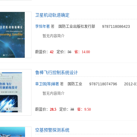
卫星机动轨道确定
李恒年著
著
国防工业出版社发行部
9787118086423
暂无内容简介
蔚蓝价：
42
定价：
56
省：
14.00
鲁棒飞行控制系统设计
章卫国[等]编著
著
国防工业
9787118074796
2012-0
暂无内容简介
蔚蓝价：
28.5
定价：
38
省：
9.50
空基预警探测系统