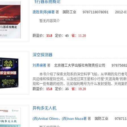
飞行器系统概论
唐胜景[等]编著
著
国防工业
9787118078091
2012-0
暂无内容简介
蔚蓝价：
33.8
定价：
45
省：
11.20
深空探测器
刘勇编著
著
北京理工大学出版社有限责任公司
9787568
本书介绍了探索太阳系的深空科学飞船，从早期的先行者
风边缘和恒星际空间，以及经过冥王星和小行星“天涯海角”的
现和一些有趣的经历，比如伽利略号为什么发射受阻、天线复
蔚蓝价：
15.8
定价：
35
省：
19.20
异构多无人机
(西)Anibal Ollero，(西)Ivan Maza著
著
国防工业
978711