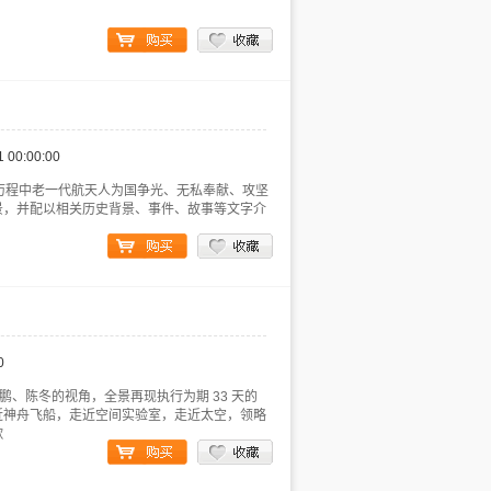
1 00:00:00
了中国航天发展历程中老一代航天人为国争光、无私奉献、攻坚
景，并配以相关历史背景、事件、故事等文字介
0
鹏、陈冬的视角，全景再现执行为期 33 天的
近神舟飞船，走近空间实验室，走近太空，领略
歌