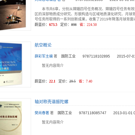
本书共6章，分别从嫦娥四号任务概况、嫦娥四号任务有
区的深部物质成分研究、形貌构造与区域地质演化研究、月球
号任务所取得的一系列创新成果，收集了2019年降落月球背面
蔚蓝价：
673.5
定价：
898
省：
224.50
航空概论
薛彩军主编
著
国防工业
9787118102895
2015-07-0
暂无内容简介
蔚蓝价：
22.1
定价：
29.5
省：
7.40
轴对称壳谐振陀螺
樊尚春著
著
国防工业
9787118085747
2013-01-01 
暂无内容简介