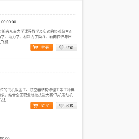
 00:00:00
结合编者从事力学课程教学及实践的经验编写而
动学、动力学、材料力学简介、轴向拉伸与压
在飞机
岗位的飞机钣金工、航空器结构修理工等工种典
求，结合全国职业院校技能大赛“飞机发动机
方法
:00:00