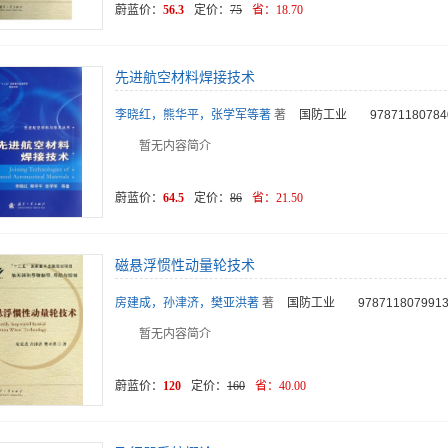
蔚蓝价：
56.3
定价：
75
省：
18.70
先进航空材料焊接技术
李晓红，熊华平，张学军等著
著
国防工业
97871180784
暂无内容简介
蔚蓝价：
64.5
定价：
86
省：
21.50
磁悬浮惯性动量轮技术
房建成，孙津济，樊亚洪著
著
国防工业
978711807991
暂无内容简介
蔚蓝价：
120
定价：
160
省：
40.00