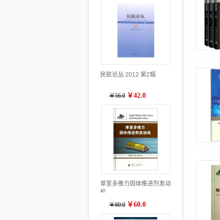
民航论丛:2012 第2辑
￥42.0
￥56.0
单室多推力固体推进剂发动
机
￥60.0
￥80.0