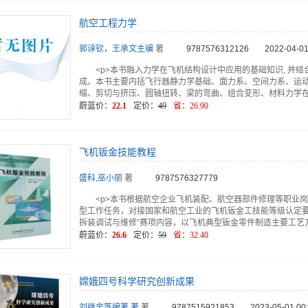
航空工程力学
郭谆钦，王承文主编
著
9787576312126
2022-04-01
<p>本书融入力学在飞机结构设计中应用的基础知识, 并
成。本书主要内括飞行器静力学基础、面力系、空间力系、运
缩、剪切与挤压、圆轴扭转、梁的弯曲、组合变形、材料力学
蔚蓝价：
22.1
定价：
49
省：
26.90
飞机钣金技能教程
盛科,巫小丽
著
9787576327779
<p>本书根据航空企业飞机装配、航空器部件修理等职业
型工作任务，对接国家和航空工业的飞机钣金工技能等级认定要
拆装调试与维修”赛项内容，以飞机典型钣金零件制造主要工艺
蔚蓝价：
26.6
定价：
59
省：
32.40
嫦娥四号科学研究创新成果
刘继忠等编著 著
著
9787515921853
2023-05-01 00