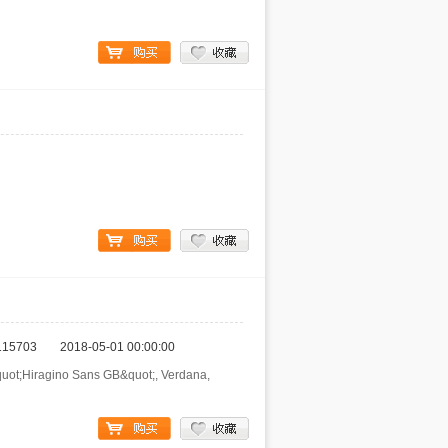
115703
2018-05-01 00:00:00
 &quot;Hiragino Sans GB&quot;, Verdana,