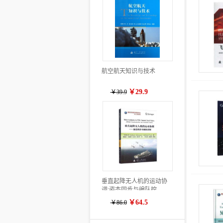
航空航天知识与技术
￥29.9
￥39.9
垂直起降无人机的运动协
调:姿态同步与编队控
制:attitude synchronisation
￥64.5
￥86.0
and formation control