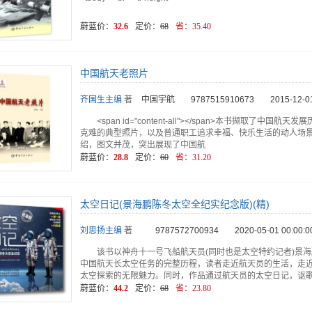
蔚蓝价：
32.6
定价：
68
省：
35.40
中国航天老照片
齐国生主编
著
中国宇航
9787515910673
2015-12-0
<span id="content-all"></span>本书撷取
克难的典型照片，以及普通职工追求幸福、快乐生活的动人场
绍，图文并茂，突出展现了中国航
蔚蓝价：
28.8
定价：
60
省：
31.20
太空日记(景海鹏陈冬太空全纪实纪念版)(精)
刘思扬主编
著
9787572700934
2020-05-01 00:00:0
该书以神舟十一号飞船航天员(同时也是太空特约记者)景海
中国航天长太空任务的完整历程，读者走近航天员的生活，走
太空探索的无限魅力。同时，作品通过航天员的太空日记，讴
蔚蓝价：
44.2
定价：
68
省：
23.80