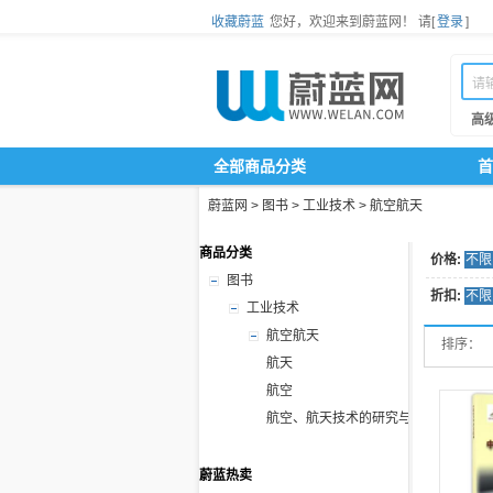
收藏蔚蓝
您好，欢迎来到蔚蓝网！
请[
登录
]
高
全部商品分类
首
蔚蓝网
>
图书
>
工业技术
>
航空航天
商品分类
价格:
不限
图书
折扣:
不限
工业技术
航空航天
排序：
航天
航空
航空、航天技术的研究与探索
蔚蓝热卖