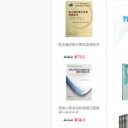
航天器控制计算机容错技术
￥73.5
￥98.0
液体火箭发动机燃烧过程建
模与数值仿真
￥56.3
￥75.0