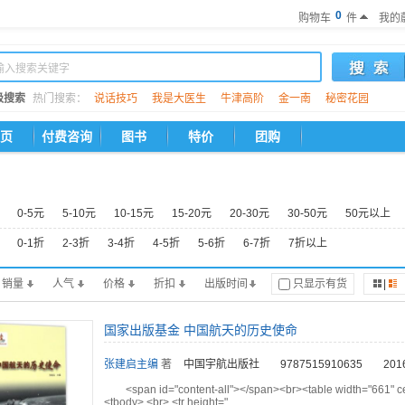
0
购物车
件
我的
级搜索
热门搜索：
说话技巧
我是大医生
牛津高阶
金一南
秘密花园
页
付费咨询
图书
特价
团购
0-5元
5-10元
10-15元
15-20元
20-30元
30-50元
50元以上
0-1折
2-3折
3-4折
4-5折
5-6折
6-7折
7折以上
销量
人气
价格
折扣
出版时间
只显示有货
|
国家出版基金 中国航天的历史使命
张建启主编
著
中国宇航出版社
9787515910635
201
<span id="content-all"></span><br><table width="661" ce
<tbody> <br> <tr height="