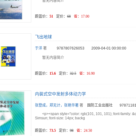
暂无内容简介
蔚蓝价：
51
定价：
68
省：
17.00
飞出地球
于洋
著
9787807626053
2009-04-01 00:00:00
暂无内容简介
蔚蓝价：
15.6
定价：
32.5
省：
16.90
内装式空中发射多体动力学
张登成，郑无计，张艳华著
著
国防工业出版社
9787118
<p><span style="color: rgb(101, 101, 101); font-family:
Simsun; font-size: 14px; backg
蔚蓝价：
73.5
定价：
98
省：
24.50