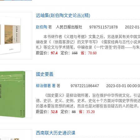
远岫集(赵伯陶文史论丛)(精)
赵伯陶
著
人民日报出版社
9787511571878
2022-01
本书继作者《义理与考据》文集之后，另选录其有关中国文
编收录《（徐霞客游记）的文学书写》《儒家经典与古代小说
札》等论文与学术随笔，中编收录《一代“游圣”的寻踪——与朱
蔚蓝价：
97.4
定价：
168
省：
70.60
國史要義
柳治徽著 著
著
9787221186447
2023-03-01 00:00:
《国史要义》是柳诒徵所著，旨在维护中华传统文化，引
德、史识、史义、史例、史术、史化十个方面对中国史学传统
的基本要旨思想的阐述，而且也是对那些盲目疑古的人的批评
蔚蓝价：
52.8
定价：
88
省：
35.20
西南联大历史通识课