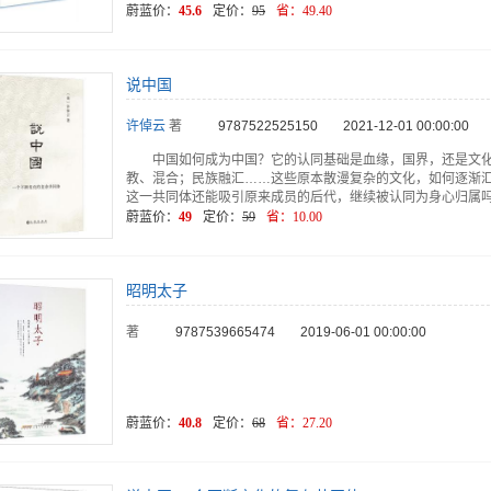
蔚蓝价：
45.6
定价：
95
省：
49.40
说中国
许倬云
著
9787522525150
2021-12-01 00:00:00
中国如何成为中国？它的认同基础是血缘，国界，还是文
教、混合；民族融汇……这些原本散漫复杂的文化，如何逐渐汇
这一共同体还能吸引原来成员的后代，继续被认同为身心归属
蔚蓝价：
49
定价：
59
省：
10.00
昭明太子
著
9787539665474
2019-06-01 00:00:00
蔚蓝价：
40.8
定价：
68
省：
27.20