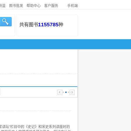
蔚蓝
图书批发
帮助中心
客户服务
手机端
1155785
共有图书
种
家讲坛”栏目中的《史记》和宋史系列讲座时的