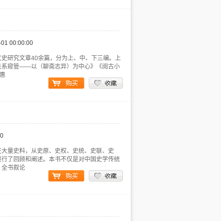
-01 00:00:00
史研究文章40余篇，分为上、中、下三编。上
关系窥管——以（聊斋志异）为中心》《阅古小
惠
00
证大量史料，从史原、史权、史统、史联、史
进行了回顾和阐述。本书不仅是对中国史学传统
。全书叙论