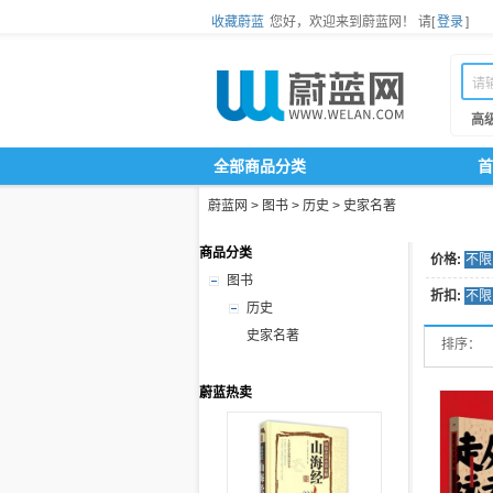
收藏蔚蓝
您好，欢迎来到蔚蓝网！
请[
登录
]
高
全部商品分类
首
蔚蓝网
>
图书
>
历史
>
史家名著
商品分类
价格:
不限
图书
折扣:
不限
历史
史家名著
排序：
蔚蓝热卖