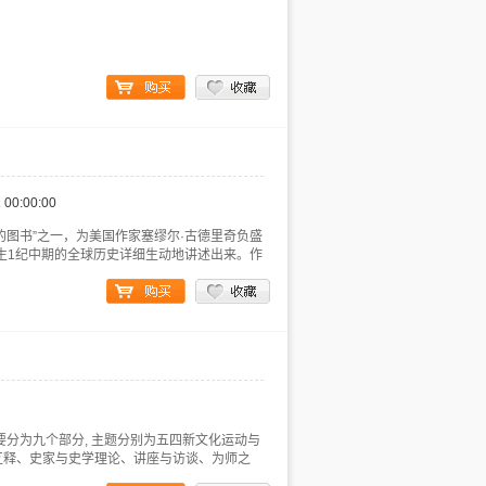
 00:00:00
的图书”之一，为美国作家塞缪尔·古德里奇负盛
诞生1纪中期的全球历史详细生动地讲述出来。作
要分为九个部分, 主题分别为五四新文化运动与
互释、史家与史学理论、讲座与访谈、为师之