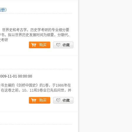
两册）
史、世界史和考古学。历史学考研的专业细分要
导书，拟以世界历史发展时间为纲要，分朝代、
史考研
2009-11-01 00:00:00
全书主编的《剑桥中国史》的1卷，于1986年在
在这卷之前，10、11和3卷业已先后问世，并