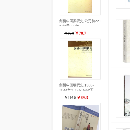
剑桥中国秦汉史:公元前221
～公元220年
￥78.7
￥96.0
剑桥中国明代史:1368-
1644年:1368-1644:下
卷:part 2
￥89.3
￥116.0