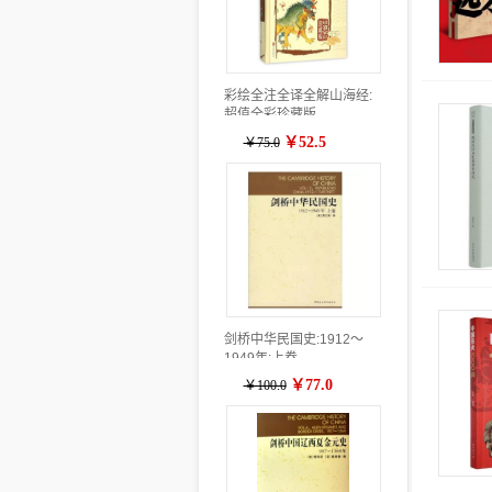
彩绘全注全译全解山海经:
超值全彩珍藏版
￥52.5
￥75.0
剑桥中华民国史:1912～
1949年:上卷
￥77.0
￥100.0