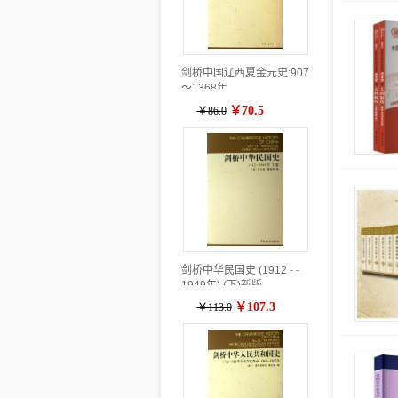
剑桥中国辽西夏金元史:907
～1368年
￥70.5
￥86.0
剑桥中华民国史 (1912 - -
1949年) (下)新版
￥107.3
￥113.0