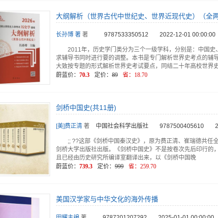
大纲解析（世界古代中世纪史、世界近现代史）（全
长孙博 著
著
9787533350512
2022-12-01 00:00:00
2011年，历史学门类分为三个一级学科，分别是：中国
求辅导书同时进行要的调整。本书是专门解析世界史考点的辅
大致按专题的形式解析世界史考试要点，同结二十年高校世界
蔚蓝价：
70.3
定价：
89
省：
18.70
剑桥中国史(共11册)
[美]费正清
著
中国社会科学出版社
9787500405610
;; ??这部《剑桥中国秦汉史》，原为费正清、崔瑞德共任
剑桥大学出版社出版。《剑桥中国史》不是按卷次先后印行的，
且已经由历史研究所编译室翻译出来，以《剑桥中国晚
蔚蓝价：
739.3
定价：
999
省：
259.70
美国汉学家与中华文化的海外传播
田耀主编
著
9787201207292
2025-01-01 00:00:00