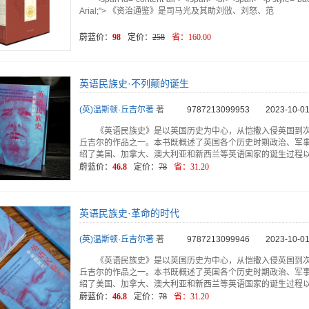
Arial;"> 《资治通鉴》是司马光及其助刘攽、刘怒、范
蔚蓝价：
98
定价：
258
省：
160.00
英语民族史·不列颠的诞生
(英)温斯顿·丘吉尔著
著
9787213099953
2023-10-01
《英语民族史》是以英国历史为中心，从恺撒入侵英国到次
丘吉尔的作品之一。本书既概述了英国各个历史时期政治、军
绍了美国、加拿大、澳大利亚和新西兰等英语国家的诞生过程
蔚蓝价：
46.8
定价：
78
省：
31.20
英语民族史·革命的时代
(英)温斯顿·丘吉尔著
著
9787213099946
2023-10-01
《英语民族史》是以英国历史为中心，从恺撒入侵英国到次
丘吉尔的作品之一。本书既概述了英国各个历史时期政治、军
绍了美国、加拿大、澳大利亚和新西兰等英语国家的诞生过程
蔚蓝价：
46.8
定价：
78
省：
31.20