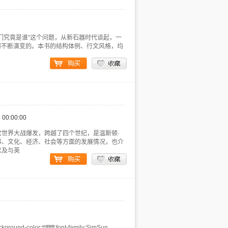
们究竟是谁”这个问题，从新石器时代谈起，一
如何不断演变的。本书的结构体例、行文风格，均
 00:00:00
世界大战爆发，跨越了四个世纪，是温斯顿·
事、文化、经济、社会等方面的发展情况，也介
以及与英
round-color:#ffffff;font-family:SimSun,