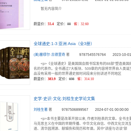
暂无内容简介
蔚蓝价：
55.4
定价：
88
省：
32.60
全球通史:1-3:亚洲:Asia（全3册）
(美)塞缪尔·古德里奇
著
9787545576764
2023-10-01
<p>《全球通史》是美国国会图书馆发布的88部“塑造美国
名的代表作。全书通过7大板块、509章的内容将世界自人类
品没有采用一般的世界通史按时间段来分别讲述不同地区
蔚蓝价：
383.9
定价：
698
省：
314.10
史学·史识·文化:刘桂生史学论文集
刘桂生著
著
9787506899567
2024-07-01 00:00:00
<p>本书主要是改革开放以来, 作者刘桂表的文章。全书主
马克思主义在中国的早期传播、中华文化自信、中西文化交流
道、清华园溯源、献辑佚和简历和年谱。其中“讲座与访谈”部