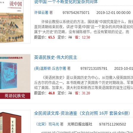
说中国:一个不断变化的复杂共同体
许倬云著
著
9787542675071
2019-12-01 00:00:00
许倬云教授以系统论的方法，围绕着“中国究竟是什么，我
直到清朝结束前夜，讲述“华夏/中国”这一个复杂的共同体是
属于“大历史”的范畴，没有铺陈细节，也没有繁琐的论证，而
蔚蓝价：
65.5
定价：
78
省：
12.50
英语民族史·伟大的民主
(英)温斯顿·丘吉尔著
著
9787213105791
2023-10-01
《英语民族史》是以英国历史为中心，从恺撒入侵英国到次
丘吉尔的作品之一。本书既概述了英国各个历史时期政治、军
绍了美国、加拿大、澳大利亚和新西兰等英语国家的诞生过程
蔚蓝价：
46.8
定价：
78
省：
31.20
全民阅读文库-资治通鉴（文白对照 16开 套装全6册）
（北宋）司马光
著
光明日报出版社
9787511290502
<span id="content-all"></span><br><span> <p style="backg