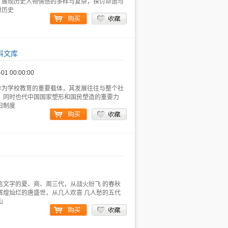
，展现历史人物情感的多样与复杂，探讨命运与
对历史
科文库
-01 00:00:00
作为学校教育的重要载体，其发展往往与整个社
，同时也代中国国家塑形和国民塑造的重要力
旧制度
信文字的夏、商、周三代，从战火纷飞 的春秋
辉煌灿烂的唐盛世，从几人欢喜 几人愁的五代
山