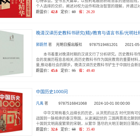
心得体会。全书五大篇章，以锐利笔触剖析政治家的道德底线
个人选择的交织，阐述对权力运作和政治智慧的理解，并通过
蔚蓝价：
42.8
定价：
69
省：
26.20
晚清汉译历史教科书研究(精)/教育与语言书系/光明社
郭蔚然
著
光明日报出版社
9787519461201
2021-05
本书着重对晚清时期的汉译文行了分析研究。历史教科书
会的发展历程息息相关,而历史教科书作为国民教育的重要材料
量,推动着社会的脚步。晚清汉译历史教科书铲生于中国社会新
蔚蓝价：
45.6
定价：
95
省：
49.40
中国历史1000问
凡禹
著
9787516841068
2024-10-01 00:00:00
中华文明有着久远绵长的历史，从洪荒的远古 时代到有可
战国到一脉相承的泰汉帝国，从波澜起伏的 三国两晋南北朝到
十国到文明高度繁荣的宋朝，从繁华 落尽的大明王朝到日薄西
蔚蓝价：
32.6
定价：
68
省：
35.40