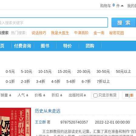
0
购物车
件
我的
级搜索
热门搜索：
说话技巧
我是大医生
牛津高阶
金一南
秘密花园
页
付费咨询
图书
特价
团购
0-5元
5-10元
10-15元
15-20元
20-30元
30-50元
50元以上
0-1折
2-3折
3-4折
4-5折
5-6折
6-7折
7折以上
销量
人气
价格
折扣
出版时间
只显示有货
|
历史从未走远
王立群
著
9787520740357
2022-12-01 00:00:00
王立群教授的这部读史札记集，汇集了其在准备和制作“百