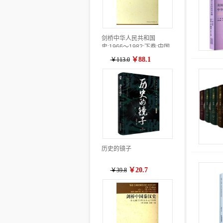
剑桥中华人民共和国
史:1966～1982:下卷:中国
革命内部的革命
￥88.1
￥113.0
历史的镜子
￥20.7
￥39.8