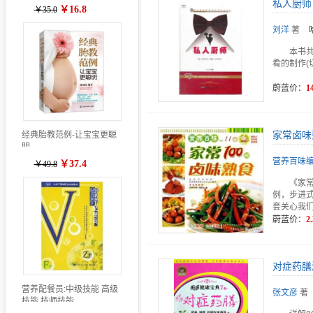
私人厨师
￥16.8
￥35.0
刘洋
著
本书
肴的制作(
蔚蓝价：
1
家常卤味
经典胎教范例-让宝宝更聪
明
营养百味
￥37.4
￥49.8
《家
例，步进
套关心我
蔚蓝价：
2.
对症药膳
营养配餐员:中级技能 高级
张文彦
著
技能 技师技能