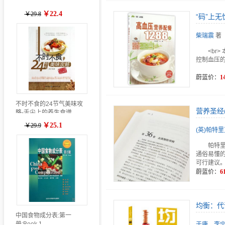
￥22.4
￥29.8
“码”上无
柴瑞震
著
<br
控制血压
蔚蓝价：
1
不时不食的24节气美味攻
营养圣经(
略-舌尖上的养生食谱
￥25.1
￥29.9
(英)帕特里克
帕特
通俗易懂
可行建议
蔚蓝价：
6
均衡：代
中国食物成分表:第一
册:Book 1
于康，李