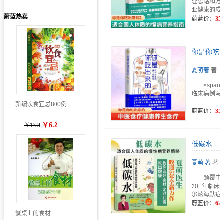
理思路和
亚健康的
蔚蓝热卖
蔚蓝价：
3
你是你吃
夏萌著
著
<sp
临床病例写成
新编饮食宜忌800例
蔚蓝价：
3
￥6.2
￥13.8
低碳水
夏萌 著
著
颠覆
20+年
尔兹海默
蔚蓝价：
6
餐桌上的食材