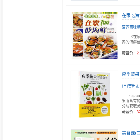
在家吃海
营养百味
《在家
养的海鲜
蔚蓝价：
2.
应季蔬果
(日)吉田
<sp
果所含有的
分与获取美
蔚蓝价：
3
美食课(二