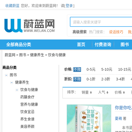
收藏蔚蓝
您好，欢迎来到蔚蓝网！
请[
登录
]
高级搜索
热门搜索：
说话技巧
我
全部商品分类
首页
付费咨询
图书
蔚蓝网
>
图书
>
健康养生
>
饮食与健康
商品分类
价格:
不限
0-5元
5-10元
10-15元
图书
折扣:
不限
0-1折
2-3折
3-4折
健康养生
饮食与健康
排序：
销量
人气
价格
药膳食疗
营养与健康
你是你吃出
饮食宜忌
夏萌
著
养生食谱
美容养颜
本书