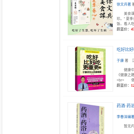
徐文兵著
美食
珍。” 
饭、看人
蔚蓝价：
4
吃好比好
于康
著
健康中
《健康之路
<br> 
蔚蓝价：
1
药酒·药
李春深编
暂无