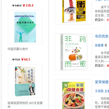
￥118.4
￥148.0
减不
协和医院营
会生病，
蔚蓝价：
3
非药而愈
徐嘉著
著
中医药膳与食疗
本书
量真实案
￥64.5
￥75.0
代人的——
蔚蓝价：
4
家常保健
王其胜 主
你的
吃。这里
饭菜就是特效药:365天说健
觉得干稀
康