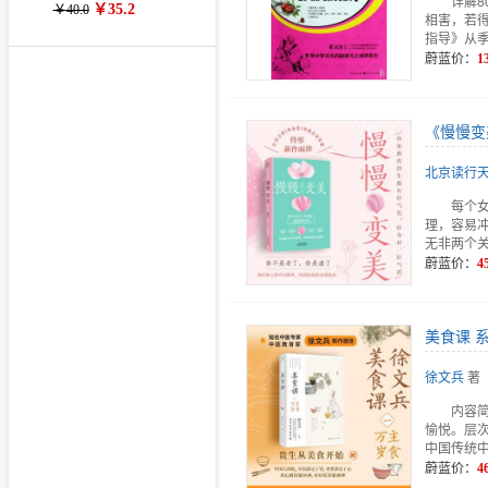
详解
￥35.2
￥40.0
相害，若
指导》从
蔚蓝价：
1
《慢慢变
北京读行天
每个
理，容易
无非两个
蔚蓝价：
4
美食课 
徐文兵
著
内容
愉悦。层
中国传统
蔚蓝价：
4