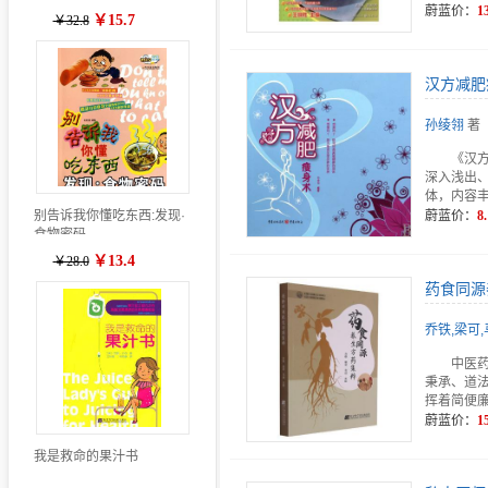
蔚蓝价：
1
￥15.7
￥32.8
汉方减肥
孙绫翎
著
《汉
深入浅出
体，内容
别告诉我你懂吃东西:发现·
蔚蓝价：
8.
食物密码
￥13.4
￥28.0
药食同源
乔铁,梁可
中医
秉承、道
挥着简便
蔚蓝价：
1
我是救命的果汁书