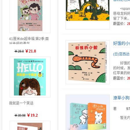
<sp
慈母龙妈
留了下来
蔚蓝价：
2
41厘米de超幸福:第2季:面
好饿的小
对幸福的勇气
￥21.0
￥28.0
(日)宫西达
好饿
的时候，
红苹果的
蔚蓝价：
2
潦草小狗
我就是一个笑话
著
9
￥19.2
￥39.98
暂无