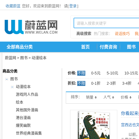
收藏蔚蓝
您好，欢迎来到蔚蓝网！
请[
登录
]
高级搜索
热门搜索：
说话技巧
我
全部商品分类
首页
付费咨询
图书
蔚蓝网
>
图书
>
动漫绘本
商品分类
价格:
不限
0-5元
5-10元
10-15元
图书
折扣:
不限
0-1折
2-3折
3-4折
动漫绘本
游戏同人作品
排序：
销量
人气
价格
绘本
其他国外漫画
你看起来
港台漫画
宫西达也文
爆笑幽默
世界经典漫画集
以前