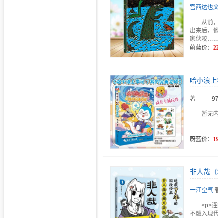
宫西达也文
从前
出来后，
家伙咬…
蔚蓝价：
2
哈小浪上
著
9
暂无
蔚蓝价：
1
非人哉（2
一汪空气
<p>
不融入现