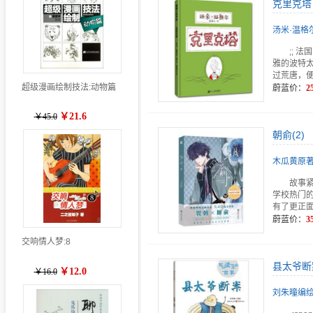
克里克塔
汤米·温格尔
;;
雅的波特
过荒唐，
超级漫画绘制技法:动物篇
蔚蓝价：
2
￥21.6
￥45.0
朝俞(2)
木瓜黄原
故事
学校热门
有了更正
蔚蓝价：
3
交响情人梦:8
县太爷断
￥12.0
￥16.0
刘朱曈编