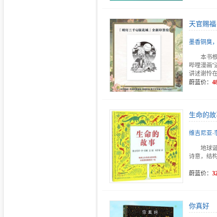
天官赐福
墨香铜臭，S
本书
哔哩漫画
讲述谢怜
蔚蓝价：
4
生命的故
维吉尼亚·
地球
诗意，结
蔚蓝价：
3
你真好