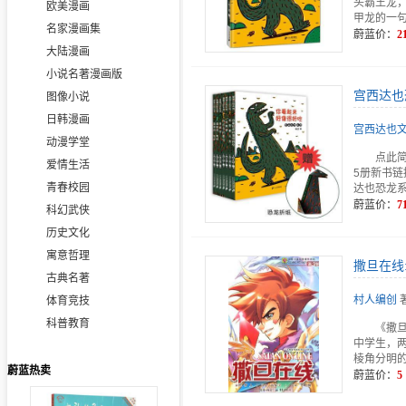
头霸王龙
欧美漫画
甲龙的一句
名家漫画集
蔚蓝价：
2
大陆漫画
小说名著漫画版
宫西达也
图像小说
日韩漫画
宫西达也文
动漫学堂
点此简
爱情生活
5册新书链
青春校园
达也恐龙
蔚蓝价：
7
科幻武侠
历史文化
寓意哲理
撒旦在线:
古典名著
村人编创
体育竞技
科普教育
《撒
中学生，
棱角分明
蔚蓝热卖
蔚蓝价：
5