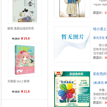
<span
<span s
蔚蓝价：
1
聊斋:鬼狐仙怪的传奇
哈小浪上
束光文化 
￥19.0
￥28.0
哈小
还有羊白
况令他们
蔚蓝价：
1
彩虹色的
天鹅座:Vol.2:柳青
(美)麦克
早春
￥15.8
￥18.8
享她的快
又一片地
蔚蓝价：
3