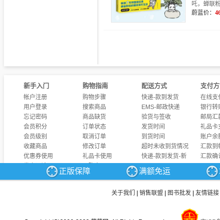
吒，蝉联
蔚蓝价：
4
新手入门
购物指南
配送方式
支付方
帐户注册
购物步骤
快递-款到发货
在线支
用户登录
搜索商品
EMS-邮政快递
银行转
忘记密码
商品缺货
验货与签收
邮局汇
会员积分
订单状态
发货时间
礼品卡
会员级别
取消订单
到货时间
账户余
收藏商品
修改订单
超时未收到货情况
汇款到
优惠券使用
礼品卡使用
快递-款到发货-新
汇款确
发表评论
团购商品
正版保障
满额免运
商品问答
发票制度
关于我们
|
销售联盟
|
图书批发
|
友情链接