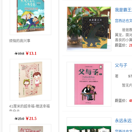
我是霸王
宫西达也文
爸爸
翼龙，面
善良的小
烦恼的高兴事
蔚蓝价：
2
￥13.1
￥19.8
父与子
著
9
暂无
蔚蓝价：
4
41厘米的超幸福-赠送幸福
告白卡
￥21.5
￥25.0
永远永远
宫西达也文