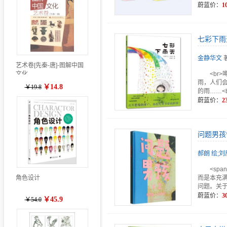
蔚蓝价：
1
七彩下雨
金静华文
艺术卷[先秦-唐]-图解中国
<br
文化
雨，人们会
￥14.8
￥19.8
的雨……<br
蔚蓝价：
2
问题男孩*
郝朗 绘;
<sp
角色设计
而是本充
问题。关
蔚蓝价：
3
￥45.9
￥54.0