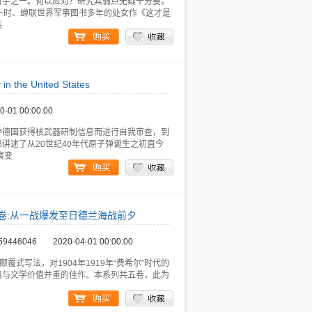
对手之一。何以应对？研究其弱点无疑十分要。
一时、蝉联世界军事图书多年的处女作《这才是
装
 the United States
0-01 00:00:00
粹德国获得核武器研制信息而进行自我审查，到
讲述了从20世纪40年代原子弹诞生之初直今
演变
第二卷:从一战爆发至日德兰海战前夕
59446046
2020-04-01 00:00:00
式写法，对1904年1919年“费希尔”时代的
值与文学价值并重的佳作。本系列共五卷，此为