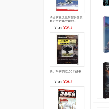
抢占制高点:世界部分国家
新军事变革情况追踪
￥25.4
￥33.9
关于军事学的100个故事
￥28.5
￥38.0