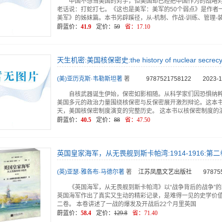
中国不想当美国的对手，但美国却已经把中国作为的战略
老话说：打蛇打七。《这也是美军：美军的50个弱点》是作者
美军》的姊妹篇。本书另辟蹊径，从-机制、作战-训练、管理-
蔚蓝价：
41.9
定价：
59
省：
17.10
天生机密:美国核保密史:the history of nuclear secrecy in
(美)亚历克斯·韦勒斯坦著
著
9787521758122
2023-1
自核武器诞生伊始，保密如影相随。从科学家们因恐惧纳
美国多元的政治力量围绕核保密与反保密展开激烈辩论。这本书
天，美国核保密制度演变的完整历史。 这本书以核保密制度的
蔚蓝价：
40.5
定价：
88
省：
47.50
英国皇家海军，从无畏舰到斯卡帕湾:1914-1916:
(英)亚瑟·雅各布·马德尔著
著
江苏凤凰文艺出版社
97875
《英国海军，从无畏舰到斯卡帕湾》以“战争背后的战争”的颠覆
英国海军作出了真实又生动的精彩记录，是难得一见的史学价
二卷。 本卷讲述了一战的爆发及开战后22个月里英国
蔚蓝价：
58.4
定价：
129.8
省：
71.40