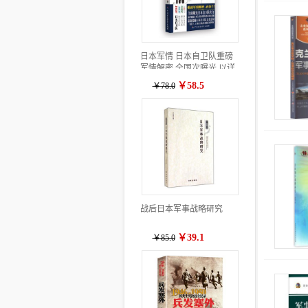
日本军情 日本自卫队重磅
军情解密,全国次曝光,以详
实、资料介绍日本陆、海、
￥58.5
￥78.0
空自卫队的战略思想演变、
编制体制、武器装备技术性
能、军事基地等情况
战后日本军事战略研究
￥39.1
￥85.0