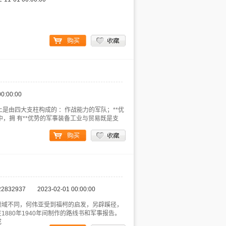
00:00:00
国地位基本上是由四大支柱构成的 ：作战能力的军队；**优
，拥 有**优势的军事装备工业与贸易既是支
22832937
2023-02-01 00:00:00
领域不同，何伟亚受到福柯的启发，另辟蹊径，
880年1940年间制作的路线书和军事报告。
成