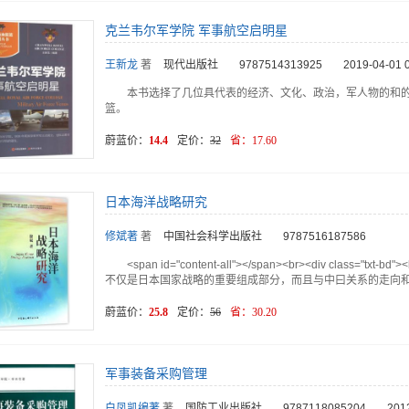
克兰韦尔军学院 军事航空启明星
王新龙
著
现代出版社
9787514313925
2019-04-01 
本书选择了几位具代表的经济、文化、政治，军人物的和
篮。
蔚蓝价：
14.4
定价：
32
省：
17.60
日本海洋战略研究
修斌著
著
中国社会科学出版社
9787516187586
<span id="content-all"></span><br><div clas
不仅是日本国家战略的重要组成部分，而且与中曰关系的走向
蔚蓝价：
25.8
定价：
56
省：
30.20
军事装备采购管理
白凤凯编著
著
国防工业出版社
9787118085204
201