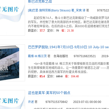
斯巴达克斯之战
[美]巴里·施特劳斯(Barry Strauss) 著_宋爽 译
著
9787522
起初仅有74人，角斗士斯巴达克斯煽动了一场威胁到罗马
的军队，并控制了意大利南部的乡村地区。斯巴达克斯在被击
内不敢轻举妄动。在后的战斗之后，其6000名追随者被钉死在
蔚蓝价：
57.7
定价：
79
省：
21.30
巴巴罗萨脱轨:1941年7月10日-9月10日:10 July-10 sep
斯克交战:The battle for smolensk
戴维·M.格兰茨
著
台海出版社
9787516823521
2019-
<br>本书是戴维·M. 格兰茨关于斯摩棱斯克交战的鸿篇巨著
生在斯摩棱斯克地域的战斗，让一场重要的“被遗忘之战” ——
的视野，具体来括西方面军的杜霍夫希攻战役、
蔚蓝价：
85.4
定价：
189.8
省：
104.40
这也是美军:美军的50个弱点
许述
著
9787515370842
2023-07-01 00:00:00