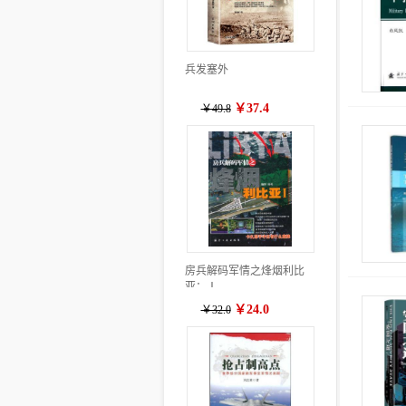
兵发塞外
￥37.4
￥49.8
房兵解码军情之烽烟利比
亚：Ⅰ
￥24.0
￥32.0