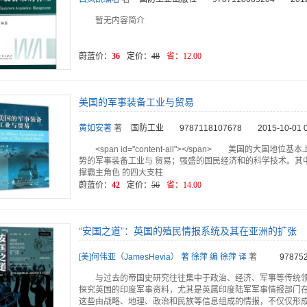
暂无内容简介
蔚蓝价：
36
定价：
48
省：
12.00
美国的军事装备工业与贸易
黄如安著
著
国防工业
9787118107678
2015-10-01 
<span id="content-all"></span> 美国的大
势的军事装备工业与 贸易；强盛的国民经济和的科学技术。其中
撑霸主角色 的四大支柱
蔚蓝价：
42
定价：
56
省：
14.00
“安国之道”：英国的殖民情报系统及其在亚洲的扩张
[美]何伟亚（JamesHevia） 著 徐萍 编 徐萍 译
著
97875
与过去的帝国史研究往往集中于政治、经济、军事等传统
探究英国的印度军事资料，尤其是英属印度陆军军事情报部门在1
这些由战略、地理、政治和民族等信息组成的情报，不仅仅形