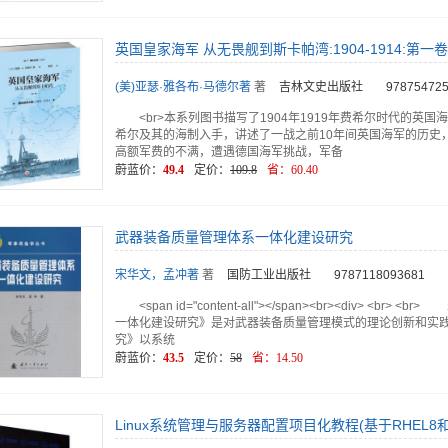
英国皇家海军 从无畏舰到斯卡帕湾:1904-1914:第一
(美)亚瑟·雅各布·马德尔著
著
吉林文史出版社
97875472
<br>本系列图书描写了1904年1919年费希尔时代的英国海
希尔及其的海制入手，讲述了一战之前10年间英国海军的历史，
高额军费的不满，遭遇德国海军挑战，军备
蔚蓝价：
49.4
定价：
109.8
省：
60.40
武器装备质量管理体系一体化建设研究
宋华文，孟冲著
著
国防工业出版社
9787118093681
<span id="content-all"></span><br><div>
一体化建设研究》是对武器装备质量管理模式的理论创新和实
究》以系统
蔚蓝价：
43.5
定价：
58
省：
14.50
Linux系统管理与服务器配置项目化教程(基于RHEL8