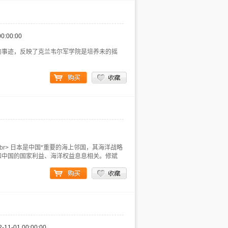
00:00:00
的事迹，反映了克兰韦尔军学院是培养未的摇
s="txt-bd"><br> 日本是中国*重要的海上邻国，其海洋战略
和中国的国家利益、海洋权益息息相关。修斌
2-11-01 00:00:00