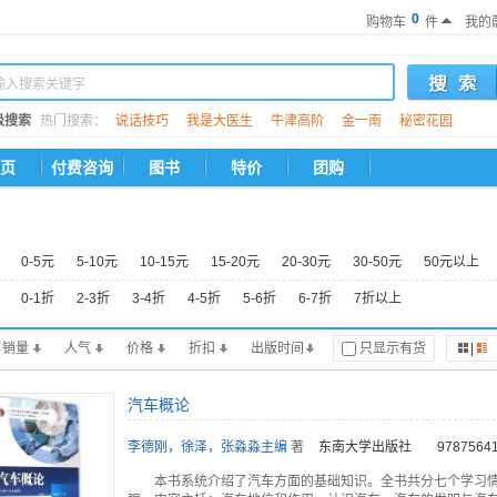
0
购物车
件
我的
级搜索
热门搜索：
说话技巧
我是大医生
牛津高阶
金一南
秘密花园
页
付费咨询
图书
特价
团购
0-5元
5-10元
10-15元
15-20元
20-30元
30-50元
50元以上
0-1折
2-3折
3-4折
4-5折
5-6折
6-7折
7折以上
销量
人气
价格
折扣
出版时间
只显示有货
|
汽车概论
李德刚，徐泽，张淼淼主编
著
东南大学出版社
9787564
本书系统介绍了汽车方面的基础知识。全书共分七个学习