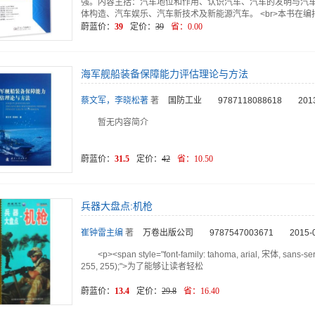
强。内容主括：汽车地位和作用、认识汽车、汽车的发明与汽
体构造、汽车娱乐、汽车新技术及新能源汽车。 <br>本书在编
蔚蓝价：
39
定价：
39
省：
0.00
海军舰船装备保障能力评估理论与方法
蔡文军，李晓松著
著
国防工业
9787118088618
201
暂无内容简介
蔚蓝价：
31.5
定价：
42
省：
10.50
兵器大盘点:机枪
崔钟雷主编
著
万卷出版公司
9787547003671
2015-
<p><span style="font-family: tahoma, arial, 宋体, sans-seri
255, 255);">为了能够让读者轻松
蔚蓝价：
13.4
定价：
29.8
省：
16.40