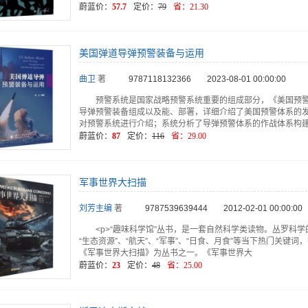
蔚蓝价：
57.7
定价：
79
省：
21.30
美国弹道导弹预警装备与运用
曲卫
著
9787118132366
2023-08-01 00:00:00
预警系统是国家战略预警系统重要的组成部分，《美国预
导弹预警装备组成以及能、部署，详细介绍了美国预警体系的
对预警系统进行介绍；系统分析了导弹预警体系的作战体系构
蔚蓝价：
87
定价：
116
省：
29.00
军事世界大扫描
刘芳主编
著
9787539639444
2012-02-01 00:00:00
<p>“趣味科学馆”丛书，是一套自然科学类读物。丛罗科学的
“生态资源”、“航天”、“军事”、“日食、月食”等当下热门关
《军事世界大扫描》为丛书之一。《军事世界大
蔚蓝价：
23
定价：
48
省：
25.00