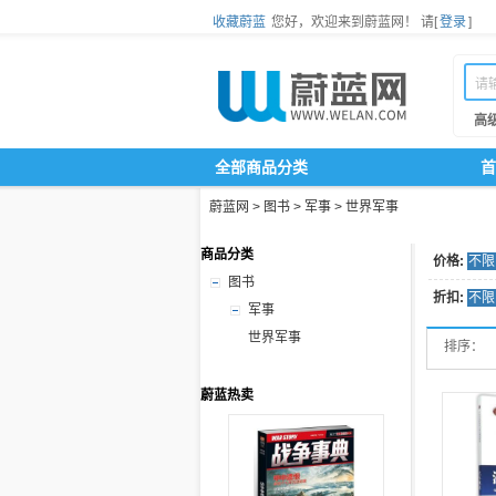
收藏蔚蓝
您好，欢迎来到蔚蓝网！
请[
登录
]
高
全部商品分类
首
蔚蓝网
>
图书
>
军事
>
世界军事
商品分类
价格:
不限
图书
折扣:
不限
军事
世界军事
排序：
蔚蓝热卖