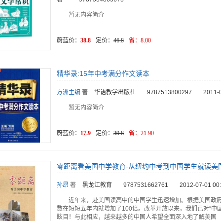
暂无内容简介
蔚蓝价：
38.8
定价：
46.8
省：
8.00
精华录:15年中考满分作文读本
方洲主编
著
华语教学出版社
9787513800297
2011-
暂无内容简介
蔚蓝价：
17.9
定价：
39.8
省：
21.90
零距离看美国中学教育-从纽约中考到中国学生就读美
孙昂
著
黑龙江教育
9787531662761
2012-07-01 00
近年来，赴美国读高中的中国学生迅速增加。根据美国政
数在短短五年内就增加了100倍。改革开放以来，我们已对“中
眩目！与此相应，越来越多的中国人希望全面深入地了解美国