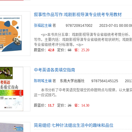
叙事性作品写作:戏剧影视导演专业统考专用教材
张福起主编
著
9787209147002
2023-07-01 00:00:0
<p>本书共分五章：戏剧影视导演专业省级统考考情分析
写作。主要内括：戏剧影视导演专业省级统考现状研判；戏剧
专业省级统考评分标准等。</p>
蔚蓝价：
42.8
定价：
68
省：
25.20
中考英语各类填空指南
陈明瑤主编
著
东南大学出版社
9787564145125
201
本书分析了中考英语完型填空的命题特点与规律，以大量
这一应试技巧。
蔚蓝价：
11.7
定价：
26
省：
14.30
简易缝纫:七种针法缝出生活中的趣味和品位