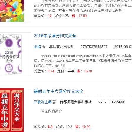
《备考初中英语金钥匙》一书以*颁布的《英语课程标准》
语》教材为指导，系统归纳全国各省、直辖市小升初*英语考点，精
破”等6个专栏。本书对每个考点进行知识梳理和要点评析，
蔚蓝价：
12
定价：
25
省：
13.00
2016中考满分作文大全
李麟
著
北岳文艺出版社
9787537848527
2016-08-0
<span id="content-all"></span><br>本书
篇，精粹2011年2015年五年间全国各地中考标杆满分作文
以精心点评。全书共
蔚蓝价：
13.4
定价：
29.8
省：
16.40
最新五年中考满分作文大全
严敬群主编
著
首都师范大学出版社
9787810645898
暂无内容简介
蔚蓝价：
8.9
定价：
19.8
省：
10.90