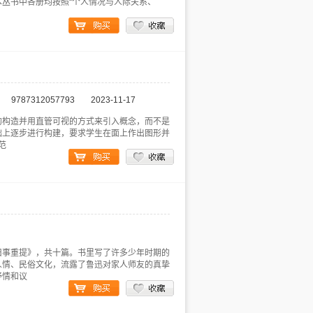
丛书中各册均按照“个人情况与人际关系、
9787312057793
2023-11-17
的构造并用直管可视的方式来引入概念，而不是
础上逐步进行构建，要求学生在面上作出图形并
范
旧事重提》，共十篇。书里写了许多少年时期的
人情、民俗文化，流露了鲁迅对家人师友的真挚
抒情和议