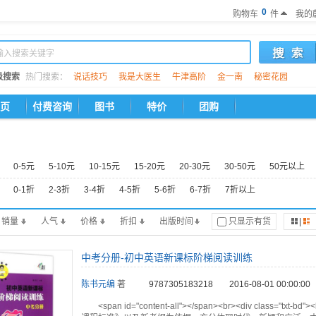
0
购物车
件
我的
级搜索
热门搜索：
说话技巧
我是大医生
牛津高阶
金一南
秘密花园
页
付费咨询
图书
特价
团购
0-5元
5-10元
10-15元
15-20元
20-30元
30-50元
50元以上
0-1折
2-3折
3-4折
4-5折
5-6折
6-7折
7折以上
销量
人气
价格
折扣
出版时间
只显示有货
|
中考分册-初中英语新课标阶梯阅读训练
陈书元编
著
9787305183218
2016-08-01 00:00:00
<span id="content-all"></span><br><div clas