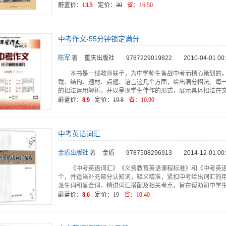
蔚蓝价：
13.5
定价：
30
省：
16.50
中考作文-55分钟锁定满分
陈军
著
重庆出版社
9787229019822
2010-04-01 00
本书是一线教师联手，为中学师生备战中考而精心策划的
裁、结构、题材、点题、语言这几个方面，给出满分招法。每
的招法运用解析，并以呈现学生佳作的形式，展示具体招法在
蔚蓝价：
8.9
定价：
19.8
省：
10.90
中考英语词汇
金盾出版社
著
金盾
9787508296913
2014-12-01 00
《中考英语词汇》《义务教育英语课程标准》和《中考英语
个，并适当补充部分认知词，释义精准，紧扣中考给出词汇的
派生词和复合词，精讲词汇搭配及相关考点，旨在帮助初中学
蔚蓝价：
8.6
定价：
19
省：
10.40