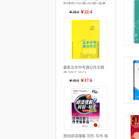
形填空(150篇+50篇):中考
￥22.4
￥28.0
最新五年中考满分作文精
选:2007-2011
￥17.6
￥39.0
原创阅读理解·完形·写作·每