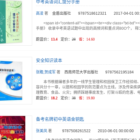
中考英语词汇提分手册
高凌
著
金盾出版社
9787518612321
2017-04-01 00
<span id="content-all"></span><br><div cla
手册》 收录中考英语试题中出现的高频词和重点词80O个， 
蔚蓝价：
13.4
定价：
28
省：
14.60
安全知识读本
张瞻,贺成军
著
西南师范大学出版社
9787562195184
本书根据编者多年的一线学生管理和校园保卫工作经验结
容共分十一章，以题和校园学的防范要点为主线，涉及传染疾
理教育、食品、火灾；拥挤踩踏事故发生、打架斗殴的危害、电
蔚蓝价：
18.2
定价：
38
省：
19.80
备考名牌初中英语金钥匙
张美凤
著
9787508261522
2010-06-01 00:00:00