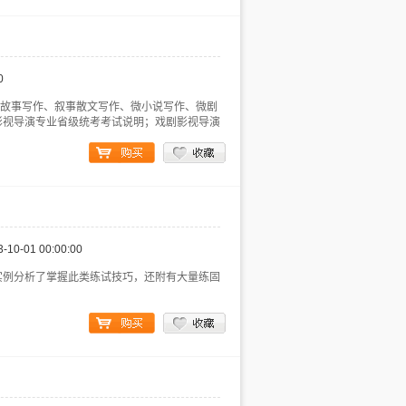
0
、故事写作、叙事散文写作、微小说写作、微剧
影视导演专业省级统考考试说明；戏剧影视导演
3-10-01 00:00:00
实例分析了掌握此类练试技巧，还附有大量练固