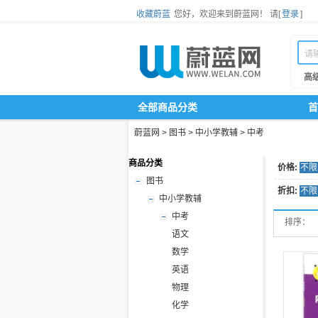
收藏蔚蓝
您好，欢迎来到蔚蓝网！
请[
登录
]
高
全部商品分类
首
蔚蓝网
>
图书
>
中小学教辅
>
中考
商品分类
价格:
不限
图书
折扣:
不限
中小学教辅
中考
排序：
语文
数学
英语
物理
化学