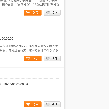
和现行《行起点小学英语》、《新标准小学英
心设计了“高频考点”、“真题回放”和“备考突
1 00:00:00
收录了2016年全国各地中考满分作文、作文及同题作文两百余
两百余篇，并分别请有关专家对每篇作文都予以予
2010-07-01 00:00:00