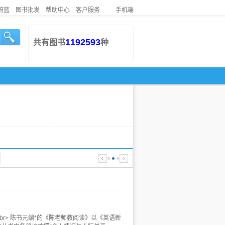
蔚蓝
图书批发
帮助中心
客户服务
手机端
1192593
共有图书
种
s="txt-bd"><br> 陈书元编*的《陈老师教阅读》以《英语新