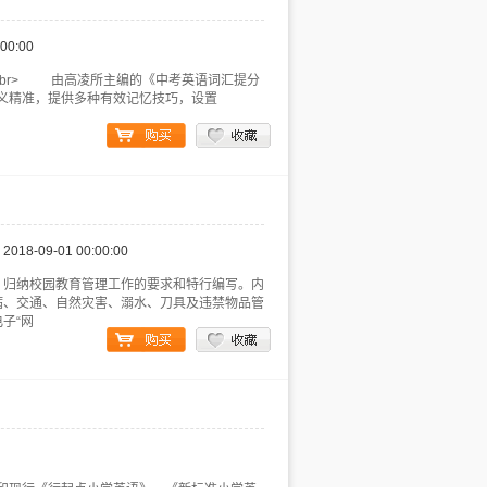
:00:00
ss="txt-bd"><br> 由高凌所主编的《中考英语词汇提分
释义精准，提供多种有效记忆技巧，设置
2018-09-01 00:00:00
、归纳校园教育管理工作的要求和特行编写。内
病、交通、自然灾害、溺水、刀具及违禁物品管
子“网