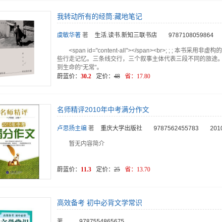
我转动所有的经筒:藏地笔记
虞敏华著
著
生活.读书.新知三联书店
9787108059864
<span id="content-all"></span><br>; ; 
些行走记忆。三条线交行，三个叙事主体代表三段不同的旅途
到生命的“无常”。
蔚蓝价：
30.2
定价：
48
省：
17.80
名师精评2010年中考满分作文
卢思扬主编
著
重庆大学出版社
9787562455783
201
暂无内容简介
蔚蓝价：
11.3
定价：
25
省：
13.70
高效备考 初中必背文学常识
著
9787554865675