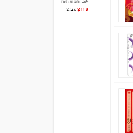
日练+周周测:中考
￥11.8
￥24.6