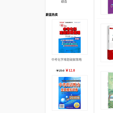
综合
蔚蓝热卖
中考化学难题破解策略
￥12.0
￥25.0