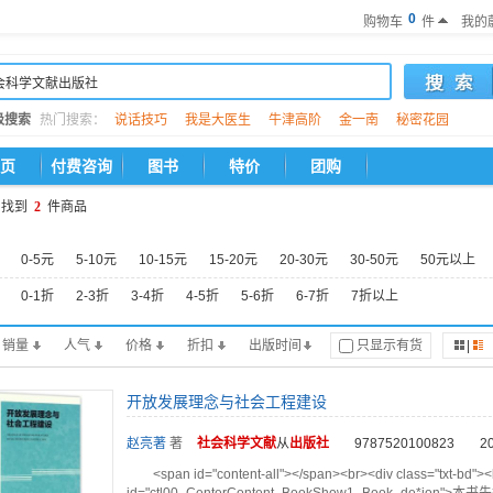
0
购物车
件
我的
级搜索
热门搜索：
说话技巧
我是大医生
牛津高阶
金一南
秘密花园
页
付费咨询
图书
特价
团购
找到
2
件商品
0-5元
5-10元
10-15元
15-20元
20-30元
30-50元
50元以上
0-1折
2-3折
3-4折
4-5折
5-6折
6-7折
7折以上
销量
人气
价格
折扣
出版时间
只显示有货
|
开放发展理念与社会工程建设
赵亮著
著
社会科学文献
从
出版社
9787520100823
2
<span id="content-all"></span><br><div class="txt-bd">