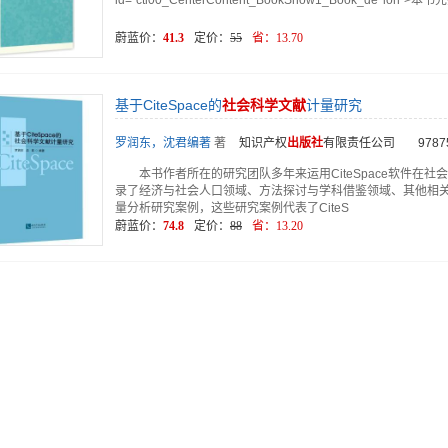
id="ctl00_CenterContent_BookShow1_Book_de*io
蔚蓝价：
41.3
定价：
55
省：
13.70
基于CiteSpace的
计量研究
社会科学文献
罗润东，沈君编著
著
知识产权
出版社
有限责任公司
9787
本书作者所在的研究团队多年来运用CiteSpace软件在
录了经济与社会人口领域、方法探讨与学科借鉴领域、其他相关社会
量分析研究案例，这些研究案例代表了CiteS
蔚蓝价：
74.8
定价：
88
省：
13.20