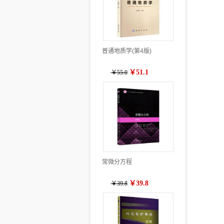
普通地质学(第4版)
￥51.1
￥55.0
常微分方程
￥39.8
￥39.8