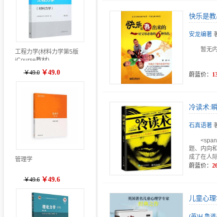
快乐是教
安龙编著
暂无
工程力学(材料力学第5版
iCourse教材)
￥49.0
￥49.0
蔚蓝价：
1
冷读术:
石真语著
<sp
题、内向
成了在人际
管理学
蔚蓝价：
2
￥49.6
￥49.6
儿童心理
(英)H.鲁道夫