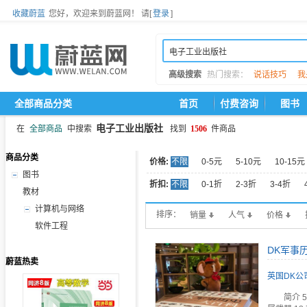
收藏蔚蓝
您好，欢迎来到蔚蓝网！
请[
登录
]
高级搜索
热门搜索：
说话技巧
我
全部商品分类
首页
付费咨询
图书
电子工业出版社
在
全部商品
中搜索
找到
1506
件商品
商品分类
价格:
不限
0-5元
5-10元
10-15元
图书
折扣:
不限
0-1折
2-3折
3-4折
教材
计算机与网络
排序：
销量
人气
价格
软件工程
DK军事
蔚蓝热卖
英国DK公
简介 