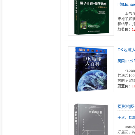
[澳]Michae
本书
难地了解
和结果，
蔚蓝价：
1
DK地球
英国DK公
<spa
共涵盖10
构的专家
蔚蓝价：
1
摄影构图
于然，赵
<br
好摄影，