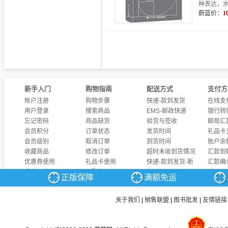
种表达，
蔚蓝价：
1
新手入门
购物指南
配送方式
支付方
帐户注册
购物步骤
快递-款到发货
在线支
用户登录
搜索商品
EMS-邮政快递
银行转
忘记密码
商品缺货
验货与签收
邮局汇
会员积分
订单状态
发货时间
礼品卡
会员级别
取消订单
到货时间
账户余
收藏商品
修改订单
超时未收到货情况
汇款到
优惠券使用
礼品卡使用
快递-款到发货-新
汇款确
发表评论
团购商品
正版保障
满额免运
商品问答
发票制度
关于我们
|
销售联盟
|
图书批发
|
友情链接