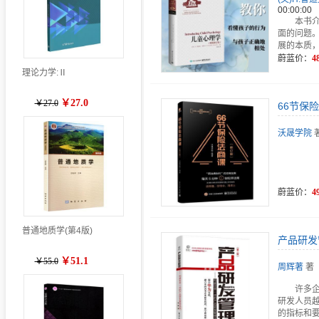
00:00:00
本书
面的问题
展的本质
蔚蓝价：
4
理论力学:Ⅱ
￥27.0
￥27.0
66节保
沃晟学院
蔚蓝价：
4
普通地质学(第4版)
产品研发
￥51.1
￥55.0
周辉著
著
许多
研发人员
的指标和