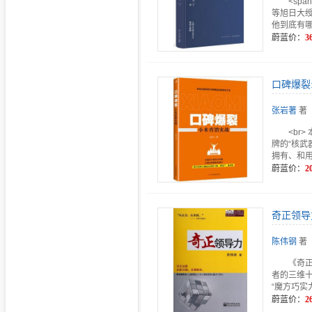
<spa
等旭日大
他到底有
蔚蓝价：
3
口碑爆裂
张岩著
著
<br
牌的“核
拥有、和
蔚蓝价：
2
奇正领导
陈伟钢
著
《奇
者的三维
“魔方巧实
蔚蓝价：
2