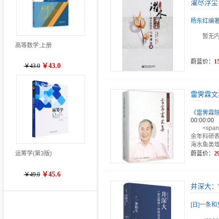
濯尽浮尘
杨东红编
暂无
高等数学:上册
蔚蓝价：
1
￥43.0
￥43.0
雷霁霖文
《雷霁霖
00:00:00
<spa
余年科研表
海水鱼类
蔚蓝价：
2
运筹学(第3版)
￥45.6
￥49.0
井深大：
[日]一条和