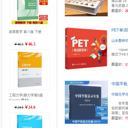
属武器 1
备与武器 2
蔚蓝价：
2
PET单
高等数学 第八版 下册
山水教研
￥46.5
￥46.5
<spa
模式下PE
蔚蓝价：
1
中国平板显
中国光学
工程力学(静力学第5版
iCourse教材)
本年
￥24.6
￥24.6
会的委托
政策；呈
蔚蓝价：
7