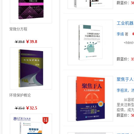
蔚蓝价：
5
工业机器
常微分方程
李靖
著
￥39.8
￥39.8
<html
蔚蓝价：
3
聚焦于人
李祖滨，
环境保护概论
从容
里关注新
￥32.5
￥35.0
疫情，成为
蔚蓝价：
5