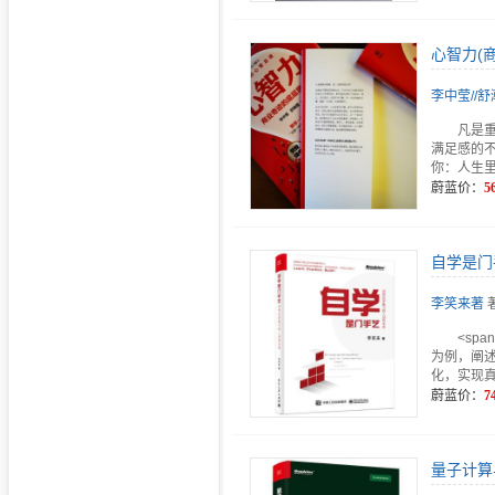
心智力(
李中莹//
凡是
满足感的
你：人生
蔚蓝价：
5
自学是门
李笑来著
<spa
为例，阐
化，实现真
蔚蓝价：
7
量子计算