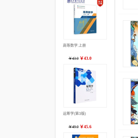
高等数学:上册
￥43.0
￥43.0
运筹学(第3版)
￥45.6
￥49.0