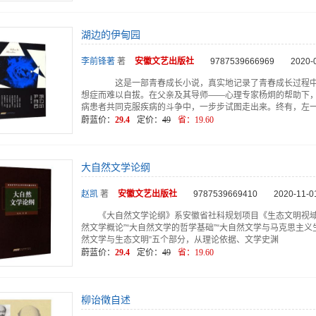
湖边的伊甸园
李前锋著
著
安徽文艺
出版社
9787539666969
2020-
这是一部青春成长小说，真实地记录了青春成长过程中
想症而难以自拔。在父亲及其导师——心理专家杨炯的帮助下
病患者共同克服疾病的斗争中，一步步试图走出来。终有，左
蔚蓝价：
29.4
定价：
49
省：
19.60
大自然文学论纲
赵凯
著
安徽文艺
出版社
9787539669410
2020-11-0
《大自然文学论纲》系安徽省社科规划项目《生态文明视域
然文学概论”“大自然文学的哲学基础”“大自然文学与马克思主义
然文学与生态文明”五个部分，从理论依据、文学史渊
蔚蓝价：
29.4
定价：
49
省：
19.60
柳诒徵自述