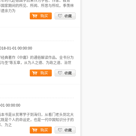
青年时代赴德国学后来作为学者、作家、教育
等国家期间的所见、所闻、所思与所叹。季羡林
不遗余力为
018-01-01 00:00:00
学经典著作《中庸》的通俗解读作品。全书分为
”“诚与圣”等五章，从为人之德、为政之道、治世
-01 00:00:00
两本书是从贫寒学子到海归，从看门老头到北大
这既是个人的命运史，也是一代中国知识分子的
容、为之