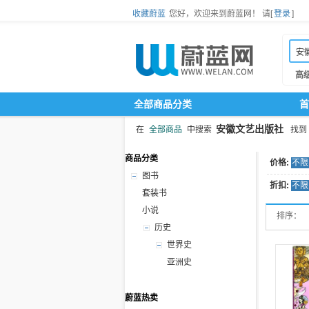
收藏蔚蓝
您好，欢迎来到蔚蓝网！
请[
登录
]
高
全部商品分类
首
安徽文艺出版社
在
全部商品
中搜索
找到
商品分类
价格:
不限
图书
折扣:
不限
套装书
小说
排序：
历史
世界史
亚洲史
蔚蓝热卖