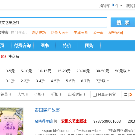
0
购物车
件
我的
级搜索
热门搜索：
说话技巧
我是大医生
牛津高阶
金一南
秘密花园
页
付费咨询
图书
特价
团购
658
件商品
0-5元
5-10元
10-15元
15-20元
20-30元
30-50元
50元以上
0-1折
2-3折
3-4折
4-5折
5-6折
6-7折
7折以上
销量
人气
价格
折扣
出版时间
只显示有货
|
泰国民间故事
裴晓睿主编
著
安徽文艺
出版社
9787539661063
201
<span id="content-all"></span><br> 