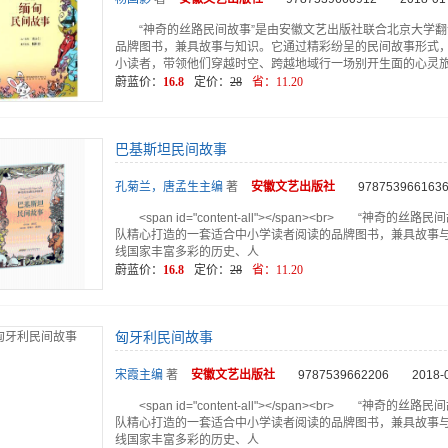
“神奇的丝路民间故事”是由安徽文艺出版社联合北京大学
品牌图书，兼具故事与知识。它通过精彩纷呈的民间故事形式
小读者，带领他们穿越时空、跨越地域行一场别开生面的心灵
蔚蓝价：
16.8
定价：
28
省：
11.20
巴基斯坦民间故事
孔菊兰，唐孟生主编
著
安徽文艺
出版社
978753966163
<span id="content-all"></span><br> 
队精心打造的一套适合中小学读者阅读的品牌图书，兼具故事
线国家丰富多彩的历史、人
蔚蓝价：
16.8
定价：
28
省：
11.20
匈牙利民间故事
宋霞主编
著
安徽文艺
出版社
9787539662206
2018-
<span id="content-all"></span><br> 
队精心打造的一套适合中小学读者阅读的品牌图书，兼具故事
线国家丰富多彩的历史、人