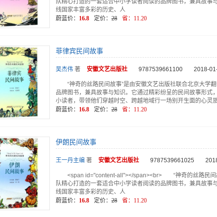
队精心打造的一套适合中小学读者阅读的品牌图书，兼具故事
线国家丰富多彩的历史、人
蔚蓝价：
16.8
定价：
28
省：
11.20
菲律宾民间故事
吴杰伟
著
安徽文艺
出版社
9787539661100
2018-01
“神奇的丝路民间故事”是由安徽文艺出版社联合北京大学
品牌图书，兼具故事与知识。它通过精彩纷呈的民间故事形式
小读者，带领他们穿越时空、跨越地域行一场别开生面的心灵
蔚蓝价：
16.8
定价：
28
省：
11.20
伊朗民间故事
王一丹主编
著
安徽文艺
出版社
9787539661025
201
<span id="content-all"></span><br> 
队精心打造的一套适合中小学读者阅读的品牌图书，兼具故事
线国家丰富多彩的历史、人
蔚蓝价：
16.8
定价：
28
省：
11.20