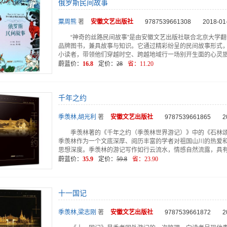
俄罗斯民间故事
粟周熊
著
安徽文艺
出版社
9787539661308
2018-01
“神奇的丝路民间故事”是由安徽文艺出版社联合北京大学
品牌图书，兼具故事与知识。它通过精彩纷呈的民间故事形式
小读者，带领他们穿越时空、跨越地域行一场别开生面的心灵
蔚蓝价：
16.8
定价：
28
省：
11.20
千年之约
季羡林,胡光利
著
安徽文艺
出版社
9787539661865
2
季羡林著的《千年之约（季羡林世界游记）》中的《石林
季羡林作为一个文底深厚、阅历丰富的学者对祖国山川的热爱
思想深度。季羡林的游记写作如行云流水，情感自然流露，具
蔚蓝价：
35.9
定价：
59.8
省：
23.90
十一国记
季羡林,梁志刚
著
安徽文艺
出版社
9787539661872
2