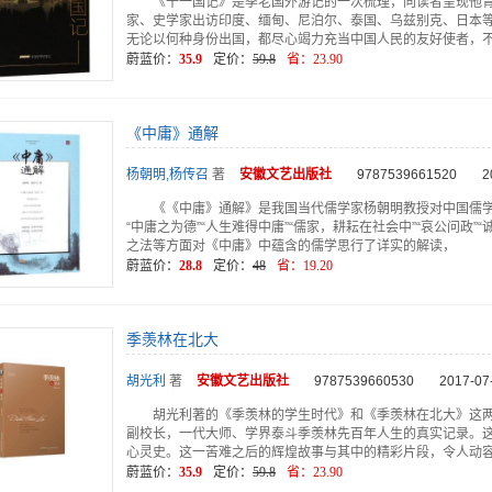
《十一国记》是季老国外游记的一次梳理，向读者呈现他
家、史学家出访印度、缅甸、尼泊尔、泰国、乌兹别克、日本
无论以何种身份出国，都尽心竭力充当中国人民的友好使者，
蔚蓝价：
35.9
定价：
59.8
省：
23.90
《中庸》通解
杨朝明,杨传召
著
安徽文艺
出版社
9787539661520
2
《《中庸》通解》是我国当代儒学家杨朝明教授对中国儒
“中庸之为德”“人生难得中庸”“儒家，耕耘在社会中”“哀公问政
之法等方面对《中庸》中蕴含的儒学思行了详实的解读，
蔚蓝价：
28.8
定价：
48
省：
19.20
季羡林在北大
胡光利
著
安徽文艺
出版社
9787539660530
2017-07
胡光利著的《季羡林的学生时代》和《季羡林在北大》这
副校长，一代大师、学界泰斗季羡林先百年人生的真实记录。
心灵史。这一苦难之后的辉煌故事与其中的精彩片段，令人动
蔚蓝价：
35.9
定价：
59.8
省：
23.90