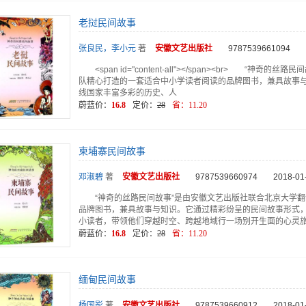
老挝民间故事
张良民，李小元
著
安徽文艺
出版社
9787539661094
<span id="content-all"></span><br> 
队精心打造的一套适合中小学读者阅读的品牌图书，兼具故事
线国家丰富多彩的历史、人
蔚蓝价：
16.8
定价：
28
省：
11.20
柬埔寨民间故事
邓淑碧
著
安徽文艺
出版社
9787539660974
2018-01
“神奇的丝路民间故事”是由安徽文艺出版社联合北京大学
品牌图书，兼具故事与知识。它通过精彩纷呈的民间故事形式
小读者，带领他们穿越时空、跨越地域行一场别开生面的心灵
蔚蓝价：
16.8
定价：
28
省：
11.20
缅甸民间故事
杨国影
著
安徽文艺
出版社
9787539660912
2018-01