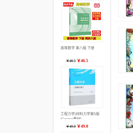
高等数学 第八版 下册
￥46.5
￥46.5
工程力学(材料力学第5版
iCourse教材)
￥49.0
￥49.0