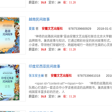
蔚蓝价：
16.8
定价：
28
省：
11.20
越南民间故事
夏露
著
安徽文艺
出版社
9787539660929
2018-01-0
“神奇的丝路民间故事”是由安徽文艺出版社联合北京大学
品牌图书，兼具故事与知识。它通过精彩纷呈的民间故事形式
小读者，带领他们穿越时空、跨越地域行一场别开生面的心灵
蔚蓝价：
16.8
定价：
28
省：
11.20
印度尼西亚民间故事
张玉安主编
著
安徽文艺
出版社
9787539661018
201
<span id="content-all"></span><br> 
队精心打造的一套适合中小学读者阅读的品牌图书，兼具故事
线国家丰富多彩的历史、人
蔚蓝价：
16.8
定价：
28
省：
11.20