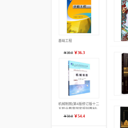
基础工程
￥36.3
￥39.0
机械制图(第4版修订版十二
五职业教育国家规划教材)
￥54.4
￥59.8