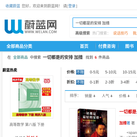
收藏蔚蓝
您好，欢迎来到蔚蓝网！
请[
登录
]
高级搜索
热门搜索：
说话技巧
我
全部商品分类
首页
付费咨询
图书
一切都是的安排 加措
在
全部商品
中搜索
找到
6
件商品
蔚蓝热卖
价格:
不限
0-5元
5-10元
10-15元
折扣:
不限
0-1折
2-3折
3-4折
排序：
销量
人气
价格
一切
都是
加
措
著
著
高等数学 第八版 下册
<spa