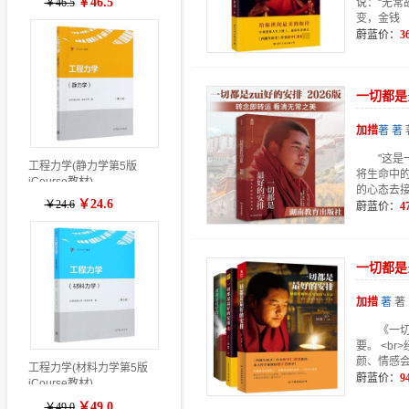
￥46.5
￥46.5
说：“无
变，金钱
蔚蓝价：
3
一切
都是
加
措
著 著
"这
工程力学(静力学第5版
将生命中
iCourse教材)
的心态去
￥24.6
￥24.6
蔚蓝价：
4
一切
都是
加
措
著
著
《一切
要。 <b
颜、情感
工程力学(材料力学第5版
蔚蓝价：
9
iCourse教材)
￥49.0
￥49.0