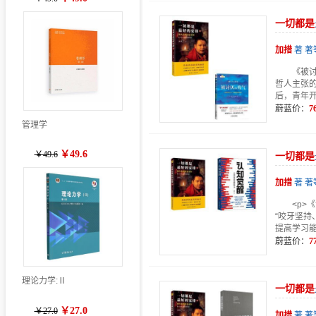
一切
都是
加
措
著 著
《被讨
哲人主张
后，青年开
蔚蓝价：
7
管理学
￥49.6
￥49.6
一切
都是
加
措
著 著
<p>
“咬牙坚持
提高学习能
蔚蓝价：
7
理论力学:Ⅱ
一切
都是
￥27.0
￥27.0
加
措
著 著