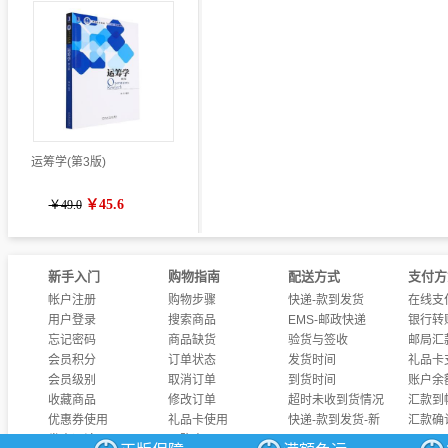
运筹学(第3版)
￥45.6
￥49.0
新手入门
购物指南
配送方式
支付方
帐户注册
购物步骤
快递-款到发货
在线支
用户登录
搜索商品
EMS-邮政快递
银行转
忘记密码
商品缺货
验货与签收
邮局汇
会员积分
订单状态
发货时间
礼品卡
会员级别
取消订单
到货时间
账户余
收藏商品
修改订单
超时未收到货情况
汇款到
优惠券使用
礼品卡使用
快递-款到发货-新
汇款确
发表评论
团购商品