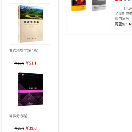
《活出
了奥斯威
般的痛苦
蔚蓝价：
6
普通地质学(第4版)
￥51.1
￥55.0
常微分方程
￥39.8
￥39.8