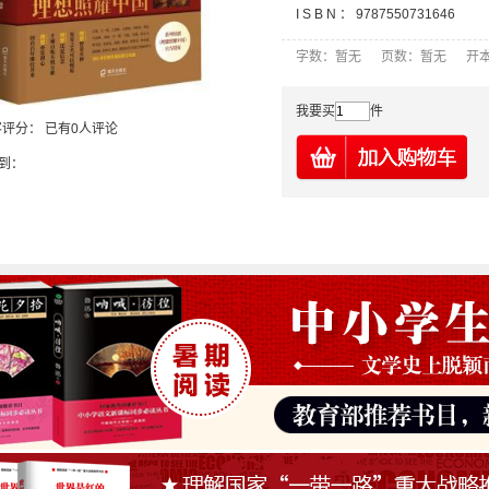
I S B N ：
9787550731646
字数：暂无 页数：暂无 开本
我要买
件
客评分：
已有0人评论
到：