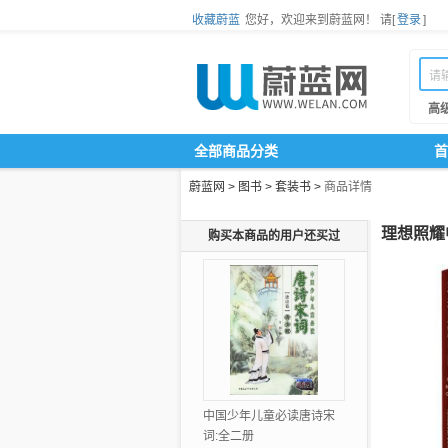
收藏蔚蓝
您好，欢迎来到蔚蓝网！
请[
登录
]
高
全部商品分类
首
蔚蓝网
>
图书
>
套装书
>
商品详情
理想照耀
购买本商品的用户还买过
中国少年儿童必读唐诗宋
词:全二册