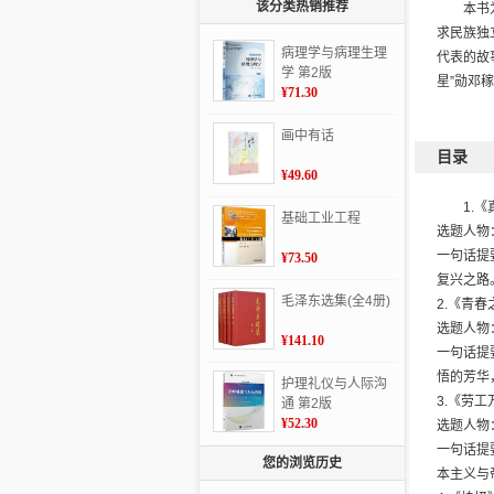
该分类热销推荐
本书
求民族独
病理学与病理生理
代表的故
学 第2版
星”勋邓
¥71.30
画中有话
目录
¥49.60
1.
基础工业工程
选题人物
一句话提
¥73.50
复兴之路
毛泽东选集(全4册)
2.《青春
选题人物
¥141.10
一句话提
悟的芳华
护理礼仪与人际沟
3.《劳工
通 第2版
¥52.30
选题人物
一句话提
您的浏览历史
本主义与