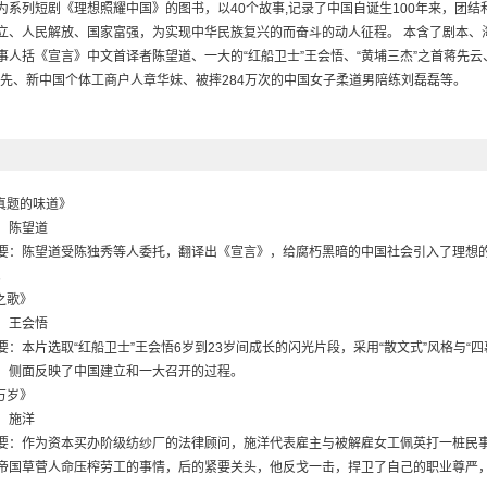
为系列短剧《理想照耀中国》的图书，以40个故事,记录了中国自诞生100年来，团
立、人民解放、国家富强，为实现中华民族复兴的而奋斗的动人征程。 本含了剧本、
事人括《宣言》中文首译者陈望道、一大的“红船卫士”王会悟、“黄埔三杰”之首蒋先
稼先、新中国个体工商户人章华妹、被摔284万次的中国女子柔道男陪练刘磊磊等。
《真题的味道》
：陈望道
要：陈望道受陈独秀等人委托，翻译出《宣言》，给腐朽黑暗的中国社会引入了理想
。
之歌》
：王会悟
要：本片选取“红船卫士”王会悟6岁到23岁间成长的闪光片段，采用“散文式”风格与“
，侧面反映了中国建立和一大召开的过程。
万岁》
：施洋
要：作为资本买办阶级纺纱厂的法律顾问，施洋代表雇主与被解雇女工佩英打一桩民
帝国草菅人命压榨劳工的事情，后的紧要关头，他反戈一击，捍卫了自己的职业尊严