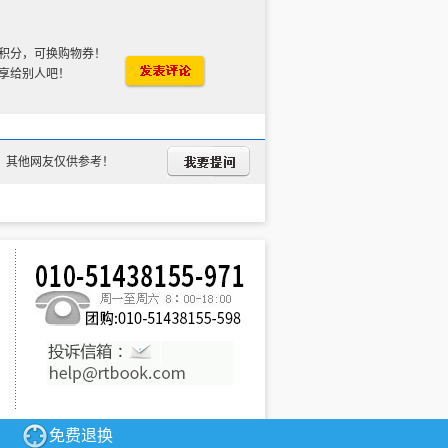
目送和尚缓缓而过，一声声敲着磬。
前线，军民齐心共渡长江，解放全中国。
侧。雨打窗户，噼啪作响。一道闪电
积分，可换购物券！
享给别人吧！
星红旗在广场上空高高飘扬，王莘一下子触动了
走向繁荣富强。”未加思索，这几句歌词和着
贩夫走卒这些广大的社会阶层。
……
动每一颗爱国之心。
头行动，尽快建立我们自己的政党。
，其他网友仅供参考！
开始信仰马克思主义，又精通日文和
战斗英雄，并且在需要他的时候主动请缨坚守
国家而努力战斗的爱国精神。
免费退换