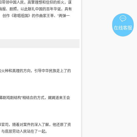
结和带领中国人民，高擎理想和信仰的炬火，谋
海报、剧照，以此献礼中国的百年华诞，具有
云、创作《歌唱祖国》的作曲家王莘、“两弹一
在线客服
的火种和真理的方向，引导中华民族走上了的
四幕剧戏剧结构”相结合的方式，娓娓道来王会
事官司，随着对案件的深入了解，他还原了资
，与底层劳动人民站在了一起。