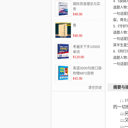
4.《抉择
国际贸易理论与实
选题人物
务
一句话提
¥49.00
裂，蒋先
卷
5.《守护
选题人物
¥40.00
一句话提
其半生直
考遍天下手10000
6.《同行
单词
¥120.00
选题人物
一句话提
英语3000句放口袋-
囚车上的
附赠MP3音频
7.《八妹
¥45.00
选题人物
摘要与
清空历史
一句话提
触后，八
; ; 
8.《五
的一切
选题人物
;;;;
一句话提
;;;;
意，而“
;;;;
9.《雪