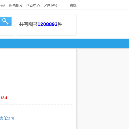
蔚蓝
图书批发
帮助中心
客户服务
手机端
1208893
共有图书
种
:
63.4
责任公司