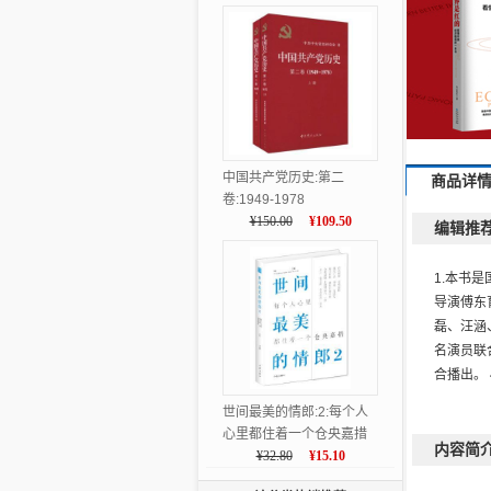
中国共产党历史:第二
商品详
卷:1949-1978
¥150.00
¥109.50
编辑推
1.本书
导演傅东
磊、汪涵
名演员联
合播出。
世间最美的情郎:2:每个人
心里都住着一个仓央嘉措
内容简
¥32.80
¥15.10