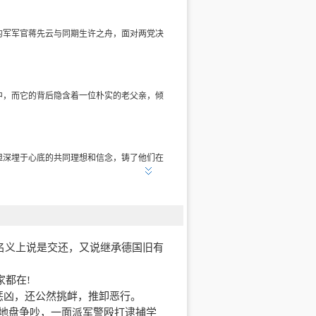
的军军官蒋先云与同期生许之舟，面对两党决
中，而它的背后隐含着一位朴实的老父亲，倾
但深埋于心底的共同理想和信念，铸了他们在
但这么简单的愿望在那个年代都无法实现。接
活，让将来的孩子们能自由歌唱。
名义上说是交还，又说继承德国旧有
家都在
!
生的感人爱情。他们多年来只用书信传达着爱
惩凶，还公然挑衅，推卸恶行。
地盘争吵，一面派军警殴打逮捕学