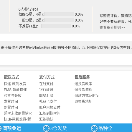
来是《民国日报》副刊《觉悟》主编邵力子追出来。两人站在门口，
渡江战役前夕，19 岁的船家女颜红英怀着不怕的大无畏精神，不惧生死，勇敢支援
陈望道：今日之中国，山太多，庙太少。
唱祖国》
0人参与评分
%
很好(5星，4星):
0.0%
两人边走边聊，来到了邵力子的办公室。邵力子和陈望道分坐书桌两
：王莘
写购物评价，赢购物
一般(3星，2星):
0.0%
好书不要私藏哦，分
空，照亮了书桌上的两本薄书。
要：1950 年的，王莘去北京为乐队购置一批乐器。路过时秋高气爽，天空瓦蓝，五
不推荐(1星):
0.0%
查看积分规则>>
烈的创作袭来。“五星红旗迎风飘扬， 胜利歌声多么响亮。歌唱我们亲爱的祖国，从今
邵力子：俄国之所以取得了，是因为维克政党，团结了丁人、农民、
出来。好作品终传遍了大江南北。王莘用对祖国的热爱谱下赤诚之曲，用坚定执着打
到上海之前，跟商议了，我们要建立中国的维克，一北一南，两人分
们的阵地》
陈望道：，要有思想武器
!
：由于每位咨询者提问时间及蔚蓝网促销等不同原因，以下回复仅对提问者3天内有效
：关崇贵
邵力子将外文版的《宣言》推到陈望道面前，说道：你在日本留学时
要：在抗美援朝的历史背景下，讲述了一名普通的士兵关崇贵，击落了美军敌机成为
所以，我们一致认为你是翻译的佳人选。
两夜，一个人抵抗数百美军的进攻，体现了中国军人在国家和民族危难的时刻，为了
海火车站外，邵力子为陈望道送行......
配送方式
支付方式
售后服务
快递-款到发货
在线支付
退换货政策
EMS-邮政快递
银行转账
退换货流程
验货与签收
邮局汇款
退款方式及时间
发货时间
礼品卡支付
退换货地址
到货时间
账户余额支付
超时未收到货情况
汇款到帐时间
快递-款到发货-新
汇款确认
满额免运
3仓发货
品种全