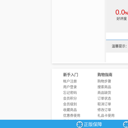
看，原
的故事：
;;;;
14.《歌
0.0
;;;;
选题人物
好评度
划破天
一句话提
心弦，强
;;;;
曲调淌了
仲甫来
15.《我
;;;;
温馨提示
选题人物
;;;;
一句话提
英文，
阵地三天
;;;;
上
…………
;
新手入门
购物指南
帐户注册
购物步骤
用户登录
搜索商品
忘记密码
商品缺货
会员积分
订单状态
会员级别
取消订单
收藏商品
修改订单
优惠券使用
礼品卡使用
发表评论
团购商品
正版保障
商品问答
发票制度