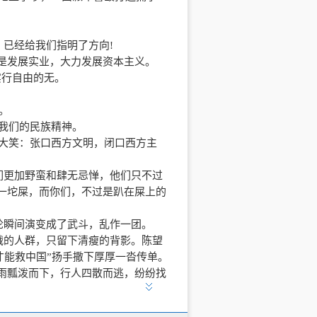
了全作战部队无一人饿死，而他们自己却因此
阻，创造了人类历的奇迹，终获得了长征的胜
，已经给我们指明了方向
!
是发展实业，大力发展资本主义。
实行自由的无。
北根据地。熊大缜和同学汪德熙等人解决了烈
。
笔从戎的爱国信念。
我们的民族精神。
大笑：张口西方文明，闭口西方主
。“七七事变”爆发，北平城里人心惶惶，方大
们更加野蛮和肆无忌惮，他们只不过
的理想而奔走，记录动荡时代，振奋民
一坨屎，而你们，不过是趴在屎上的
论瞬间演变成了武斗，乱作一团。
战的人群，只留下清瘦的背影。陈望
所有在监狱中的信心。他克服种种困难，坚持
才能救中国
”
扬手撒下厚厚一沓传单。
雨瓢泼而下，行人四散而逃，纷纷找
。突然有人从背后喊：望道。回头一
人公的再度重逢，引出了一段动人军民鱼水情