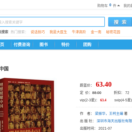
0
购物车
件
我的
级搜索
热门搜索：
说话技巧
我是大医生
牛津高阶
金一南
秘密花园
页
付费咨询
图书
特价
团购
中国
63.40
蔚蓝价：
定 价：
88.00
折扣： 72
vip(2-3星)：
63.4
svip(4-5星)
作 者：
梁振华，王柯主编
著
出 版 社：
深圳市海天出版社有限
出版时间：
2021-07