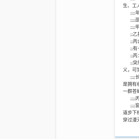
生、工
选题人物
一句话提
;;;;
走向了之
;;;;
利。
;;;;
10.《烈
;;
乙
选题人物
;;
丙
一句话提
;;
有
炸药稳定
;;
丙
11.《我
;;
突
选题人物
义，可
一句话提
;;;;
曾却担负
是拥有
族精神。
一群苍
12.《叛
;;;;
选题人物
;;;;
一句话提
道步下
教导年仅
穿过漫
13.《
寻避雨
选题人物
;;;;
一句话提