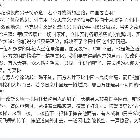
人
!
：红三军团一连炊事班
要：红三军团一连炊事班的炊事员带着坚定的意志，乐观的精神，用他们的付出保证
年纪稍长的男子忧心道：若不寻找新的出路，中国要亡啊
!
路。正是他们身上的精神之火，让红军凭借坚定的信念，战胜了一个又一个的艰难险
邵力子慨然站起：列宁用马克思主义理论领导的俄国十月取得了胜利
甲激动地说：马克思主义是过激主义
!
现在的中国积贫赢弱，当务之急
》
抢白道：错
!
应该废止一切国家和，立即实行各取所需的分配原则，
：熊大缜
含笑道：你们说的都只是理论，解决不了今日中国之实际问题。
要：熊大缜亲眼目睹抗日爱国分子引爆未果，由此白白，于是告别老师和爱人奔赴冀
一位
20
多岁的年轻人坐在角落里，面无表情，聆听不语。他是陈望道
的问题，并成立了技术研究所，展现出一名知识分子在国家危难存亡之际毅然选择投
：西方文明的精髓在于精神文化，我们要想得到西方的启示，须改造
是小方》
然，有人大笑，众人循声望去，只见一个仍留辫子、穿长袍的人仰天
：方大曾
笑，可笑极
!
要：日军侵华初期，方大曾便活跃在绥远抗日前线，报道抗日英雄事迹，鼓舞军民士气
长袍男人徐徐站起：殊不知，西方人并不比中国人高尚丝毫，而且他
着记录历史的使命，义无反顾逆行赶往火线。以相机和笔为抗争的武器，为抗日救亡
机枪和大炮而已。若今日之中国是一摊烂泥，那西方便是臭不可闻的
蝇
!
逆者》
丙一改斯文地一把揪住长袍男人的辫子，长袍男人转身挥拳回击。辩
：何敬平
窗外一道闪电划过，紧接着雷鸣滚滚，掩盖了打斗声。陈望道穿过混
要：身处渣滓洞集中营的中员何敬平饱含激情，写下了《把牢底坐穿》的诗歌，鼓舞
楼梯，来到一楼，二楼扔下一把椅子摔在他面前，有人喊着
“i
民主义
 13 岁的狱友小路认字读书，为其特制“文房四宝”，甚精心策划了一条“越狱”之路。
天飞舞的传单，陈望道向外走去。一道闪电划破长空，一声惊雷，大
我送亲人过大江》
场所。
：颜红英
一名和尚步履从容地敲着磬经过，对大雨置若罔闻。陈望道注视着他
要：一张跨越半个世界的老照片——《我送亲人过大江》，拍摄照片的记者与照片主