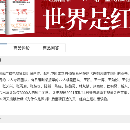
情
商品评论
商品问答
荐
是国家广播电局策划组织创作、献礼中国成立的40集系列短剧《理想照耀中国》的图书。 
育的17人导演团队，有名编剧梁振华的22人编剧团队，王凯、王一博、王劲松、王
、张艺兴、张雪迎、张婧仪、陆毅、陈晓、陈都灵、林永健、赵丽颖、侯明昊、靳东、
合出演计超过3000人的项目团队。 3.电视剧2021年5月4日登陆湖南卫视黄金档首
 4.海天出版社继《为什么是深圳》后重磅打造的又一经典主题出版读物。
介