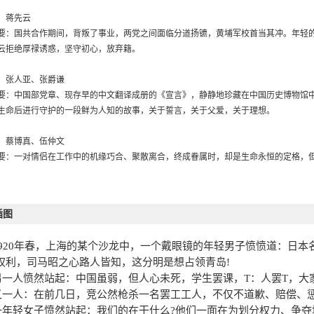
》
：蒋先云
要：国共合作期间，背叛了事业，两党之间面临分道扬镳，黄埔军校首当其冲。年轻
云拒绝厚禄诱惑，坚守初心，放弃籍。
》
：张人亚、张爵谦
要：中国部党章、现存早的中文翻译成册的《宣言》，静静地珍藏在中国历史博物馆
生命后进行守护的一段鲜为人知的故事，关于誓言，关于父爱，关于理想。
》
：蔡博真、伍仲文
要：一对情侣在工作中的机缘巧合、聚散离合，终成眷属时，却是生命永恒的定格，
婚礼，也铸了他们的坚强和。
》
：张锦辉
插图
要：张锦辉是早期先烈的代表，开始她只是一个普通农家姑娘，只想自由自在歌唱，
妹踊跃参加，乃后为事业，她始终坚信只有领导的，才能让未来的人们能过上幸福生
1920
年春，上海的某个沙龙中，一个戴眼镜的年轻男子愤愤道：日本
十五封信》
权利，司马昭之心路人皆知，这分明是想占领青岛
!
：安
另一人愤然站起：中国虽弱，但人心未死，学生罢课，
T
：人罢
T
，大
要：通过讲述一张老照片的修复，回溯了安李志强这对眷侣为家国舍生取义、守望一
又一人：在前几日，竞公然枪杀一名罢工工人，不仅不道歉、赔偿、
无字书”的故事印证了他们愿为国家存亡，舍弃生命的精神和的情操。
一年轻女子愤然站起：我们的在干什么
?
他们一面在为划分权力、争夺
国的篝火》