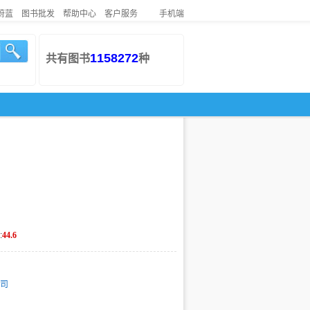
蔚蓝
图书批发
帮助中心
客户服务
手机端
1158272
共有图书
种
:
44.6
司