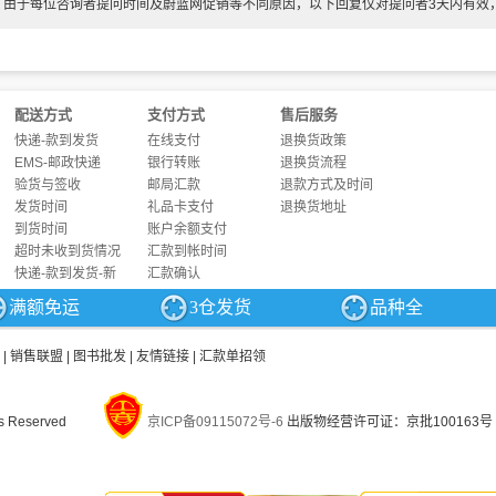
体到比如一个汉堡或者一个肉夹馍，说天下没有免费的午餐，你要给钱才能买，这一
：由于每位咨询者提问时间及蔚蓝网促销等不同原因，以下回复仅对提问者3天内有效
，很多人认为应该免费了。“羊毛出在羊身上”，一些朴素的生活常识用到稍微复杂一
地掌握经济学的相关理论，刻意练习一下经济学的思维方式是很有要的。
们是在边际上作选择
渴了要喝水，饿了可以吃好吃的子。喝口水、吃子，都是从无到有，从
0
到
pan sty
配送方式
支付方式
售后服务
从pan style="font-family:宋体">到2
，也是边际上的变化。我们的行动都是对现
快递-款到发货
在线支付
退换货政策
)
。
EMS-邮政快递
银行转账
退换货流程
经常会看到非黑即白、非此即彼、非友即敌的情绪化表达，这种表达多半没有什么价
验货与签收
邮局汇款
退款方式及时间
是“多一点”还是“少一点”的比较，也是对边际成本和边际收益的权衡。
发货时间
礼品卡支付
退换货地址
概念的引入，还破解了经济的一个难题——水钻悖论。
19
世纪的经济学家们曾一直困
到货时间
账户余额支付
，而对人类生存可有可无的钻石却很昂贵
?
古典经济学理论并没能给出很好
超时未收到货情况
汇款到帐时间
快递-款到发货-新
汇款确认
满额免运
3仓发货
品种全
|
销售联盟
|
图书批发
|
友情链接
|
汇款单招领
s Reserved
京ICP备09115072号-6
出版物经营许可证：京批100163号