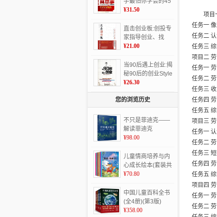
手最怕你学会的45
个赚钱绝招
¥31.50
项目
任务一 
直击创业板:创投专
任务二 
家指导创业、找
钱、上市
¥21.00
任务三 
项目二 
当90后遇上创业:揭
任务一 
秘90后的创业Style
任务二 
¥26.30
任务三 
您的浏览历史
任务四 
任务五 
不只是菲迪克——
项目三 
解读菲迪克
任务一 
（FIDIC）施工合同
¥98.00
任务二 
条件
任务三 
儿童情商培养与内
任务四 
心成长绘本(套装共
6册)
¥70.80
任务五 
项目四 
中国儿童百科全书
任务一 
(全4册)(第3版)
任务二 
¥358.00