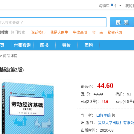
0
购物车
件
我的
级搜索
热门搜索：
说话技巧
我是大医生
牛津高阶
金一南
秘密花园
页
付费咨询
图书
特价
团购
>
商品详情
础(第2版)
44.60
蔚蓝价：
定 价：
49.00
折扣： 91
vip(2-3星)：
44.6
svip(4-5星)
作 者：
田辉主编
著
出 版 社：
复旦大学出版社有限公
出版时间：
2020-08