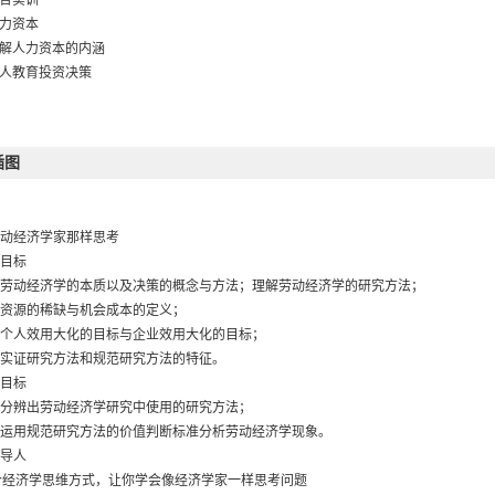
综合实训
人力资本
了解人力资本的内涵
个人教育投资决策
企业培训投资决策
综合实训
劳动力流动
插图
国家财政与劳动力市场
劳动力流动
综合实训
动经济学家那样思考
工资制度设计与收入差距
目标
工资的历史、本质和形式
劳动经济学的本质以及决策的概念与方法；理解劳动经济学的研究方法；
影响工资确定的主要因素
资源的稀缺与机会成本的定义；
补偿工资差别理论
个人效用大化的目标与企业效用大化的目标；
报酬制度和水平设计与员工激励
实证研究方法和规范研究方法的特征。
收入不平等测量及变化的趋势
目标
中国收入分配差距扩大的原因
分辨出劳动经济学研究中使用的研究方法；
缩小我国收入差距的政策
运用规范研究方法的价值判断标准分析劳动经济学现象。
综合实训
导人
劳动力市场歧视
个经济学思维方式，让你学会像经济学家一样思考问题
劳动力市场歧视理论