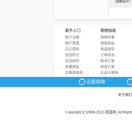
当具
温馨提示
到和教育
以，系统
4.
我
我们
新手入门
购物指南
口水、吃子，是
帐户注册
购物步骤
(marginal
用户登录
搜索商品
我们
忘记密码
商品缺货
即彼，而
会员积分
订单状态
边际
会员级别
取消订单
水很便宜
收藏商品
修改订单
........
优惠券使用
礼品卡使用
发表评论
团购商品
正版保障
商品问答
发票制度
关于我们
Copyright (C)2006-2023 蔚蓝网, All Right