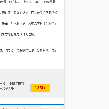
，而是一种方法，一种智力工具，一种思维技
是记住某个具体的结论，而是要学会正确的经
，是由于对现状不满，其中然有对于某种价值
现象才能有更为深刻的理解。
动，须思考，需要搜集信息、分析判断，然后
不能进行人格化的处理，“集体决策”这种说法
”。这里，要为午餐所付的那个“费用”，是机
积分，可换购物券！
须有选择，为了得到一样东西得放弃另一样东
享给别人吧！
会成本的概念，可以迅速判断一个人是否具备