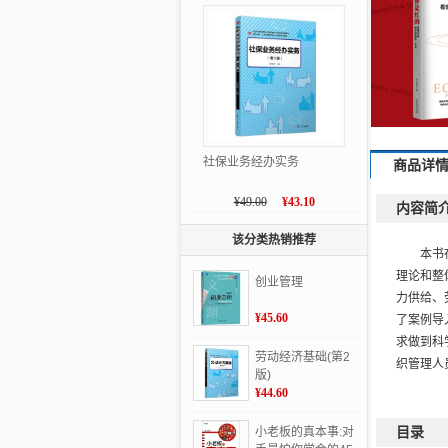
社保业务经办实务
商品详
¥49.00
¥43.10
内容简
该分类热销推荐
本书
理论和整
创业管理
力供给、
¥45.60
了案例导
求做到科
劳动经济基础(第2
织管理人
版)
¥44.60
目录
小老板的真本事:对