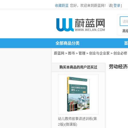
收藏蔚蓝
您好，欢迎来到蔚蓝网！
请[
登录
]
高
全部商品分类
首
蔚蓝网
>
图书
>
管理
>
创业与企业家
>
创业必修
劳动经济基
购买本商品的用户还买过
幼儿教师故事讲述训练(第
2版)(微课版)