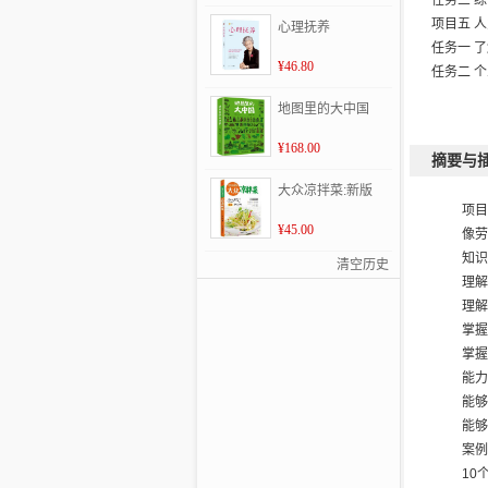
任务三 
项目五 
心理抚养
任务一 
¥46.80
任务二 
任务三 
地图里的大中国
任务四 
项目六 
¥168.00
摘要与
任务一 
大众凉拌菜:新版
任务二 
项目
任务三 
¥45.00
像劳
项目七 
知识
任务一 
清空历史
理解
任务二 
理解
任务三 
掌握
任务四 
掌握
任务五 
能力
任务六 
能够
任务七 
能够
任务八 
案例
项目八 
10
任务一 