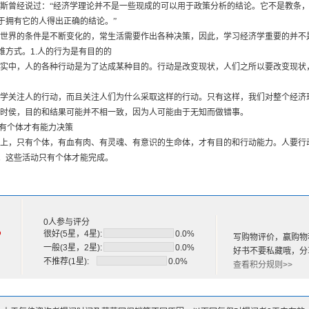
斯曾经说过：“经济学理论并不是一些现成的可以用于政策分析的结论。它不是教条
我国的劳动力市场歧视问题
于拥有它的人得出正确的结论。”
综合实训
世界的条件是不断变化的，常生活需要作出各种决策，因此，学习经济学重要的并不
维方式。
1.
人的行为是有目的的
业的基本理论
实中，人的各种行动是为了达成某种目的。行动是改变现状，人们之所以要改变现状
业统计
业与管理——职能与服务体系
学关注人的行动，而且关注人们为什么采取这样的行动。只有这样，我们对整个经济
我国业政策选择：问题与策略
时侯，目的和结果可能并不相一致，因为人可能由于无知而做错事。
综合实训
有个体才有能力决策
失业
上，只有个体，有血有肉、有灵魂、有意识的生命体，才有目的和行动能力。人要行
失业的界定及失业率
。这些活动只有个体才能完成。
探索失业的类型及其成因
体”是一个概念，集体本身不可能行动，只有集体里面的人才能行动。“集体”这个概念
中国经济转型时期的业与失业问题
意义上才是对的，用来解释问题则行不通。
综合实训
下没有免费的午餐
学家米尔顿·弗里德曼曾说过，如果要用一句话概括经济学，那是“天下没有免费的午餐
0人参与评分
%
很好(5星，4星):
0.0%
写购物评价，赢购物
一般(3星，2星):
0.0%
有很多的，但不幸的是，用来满足的资源是稀缺的。因为稀缺的存在，人们在行动时
好书不要私藏哦，分
不推荐(1星):
0.0%
查看积分规则>>
机会成本，是你为了达成某项目的所要放弃的大价值。在我看来，是否理解和掌握机
础知识。