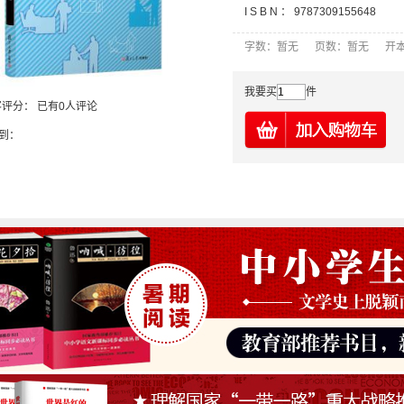
I S B N ：
9787309155648
字数：暂无 页数：暂无 开本
我要买
件
客评分：
已有0人评论
到：