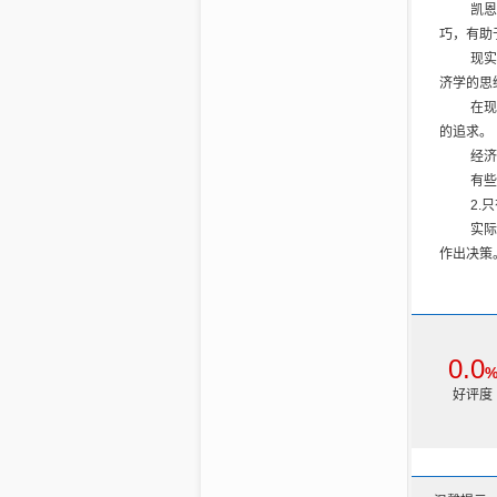
凯恩
任务二 
巧，有助
任务三 
现实
项目九 业
济学的思
任务一 
在现
任务二 
的追求。
任务三 
经济
任务四 
有些
任务五 
2.
只
项目十 
实际
任务一 
作出决策
任务二 
“集
任务三 
只在隐喻
任务四 
3.
天
参考文献
经济
0.0
会成本。
好评度
人类
西。
所谓
经济学基