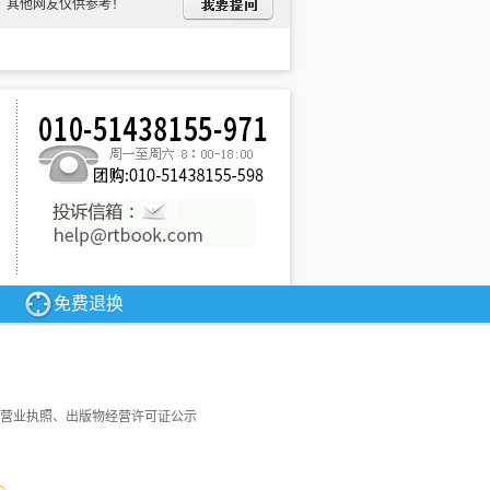
般人都很容易接受，但问题稍微复杂一点，说
，其他网友仅供参考！
点的问题上，很多人
(
)
也容易失去判断力。所
le="font-family:宋体">，这是边际上的变化。喝
有行动的微小调整，这是所谓的边际
值。经济学所要关注的问题，通常不是的非此
惑于一个问题：为什么对于人类生存关重要的
免费退换
营业执照、出版物经营许可证公示