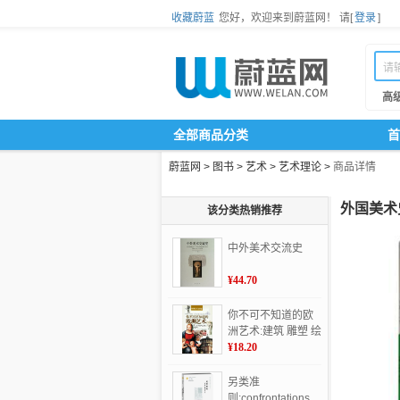
收藏蔚蓝
您好，欢迎来到蔚蓝网！
请[
登录
]
高
全部商品分类
首
蔚蓝网
>
图书
>
艺术
>
艺术理论
>
商品详情
外国美术
该分类热销推荐
中外美术交流史
¥44.70
你不可不知道的欧
洲艺术:建筑 雕塑 绘
画
¥18.20
另类准
则:confrontations