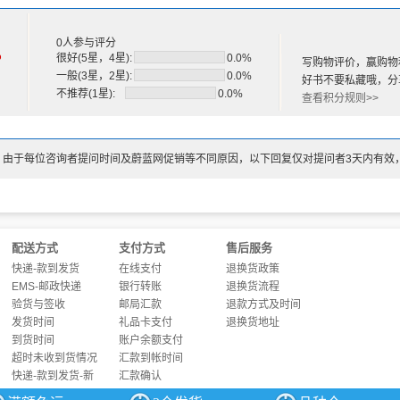
0人参与评分
%
很好(5星，4星):
0.0%
写购物评价，赢购物
一般(3星，2星):
0.0%
好书不要私藏哦，分
不推荐(1星):
0.0%
查看积分规则>>
：由于每位咨询者提问时间及蔚蓝网促销等不同原因，以下回复仅对提问者3天内有效
配送方式
支付方式
售后服务
快递-款到发货
在线支付
退换货政策
EMS-邮政快递
银行转账
退换货流程
验货与签收
邮局汇款
退款方式及时间
发货时间
礼品卡支付
退换货地址
到货时间
账户余额支付
超时未收到货情况
汇款到帐时间
快递-款到发货-新
汇款确认