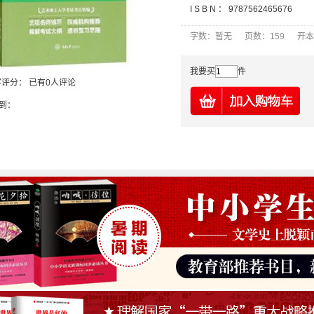
I S B N ：
9787562465676
字数：暂无 页数：159 开本
我要买
件
客评分：
已有0人评论
到：