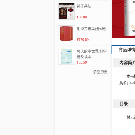
孙子兵法
¥36.00
毛泽东选集(全4册)
¥170.00
商品详
强大的电世界/科学
普及读本
¥55.50
内容简
清空历史
本书
美术；中
目录
暂无