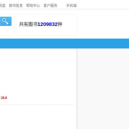
蔚蓝
图书批发
帮助中心
客户服务
手机端
1209832
共有图书
种
:
20.8