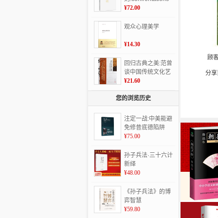
with twentieth-
¥72.00
century art
观众心理美学
¥14.30
顾
回归古典之美:范曾
谈中国传统文化艺
分享
术
¥21.60
您的浏览历史
注定一战:中美能避
免修昔底德陷阱
吗？:can America
¥75.00
and China escape
thucydides's trap?
孙子兵法·三十六计
新绎
¥48.00
《孙子兵法》的博
弈智慧
¥59.80