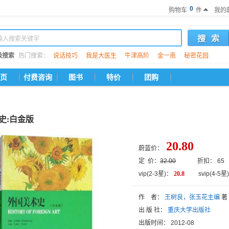
0
购物车
件
我的
级搜索
热门搜索：
说话技巧
我是大医生
牛津高阶
金一南
秘密花园
页
付费咨询
图书
特价
团购
史:白金版
20.80
蔚蓝价：
定 价：
32.00
折扣： 65
vip(2-3星)：
20.8
svip(4-5星)
作 者：
王树良，张玉花主编
著
出 版 社：
重庆大学出版社
出版时间：
2012-08