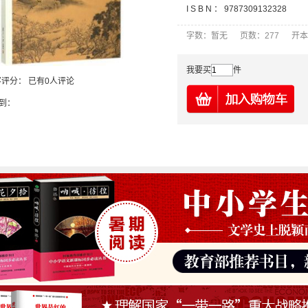
I S B N ：
9787309132328
字数：暂无 页数：277 开本
我要买
件
客评分：
已有0人评论
到：