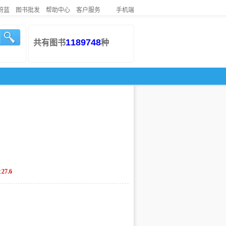
蔚蓝
图书批发
帮助中心
客户服务
手机端
1189748
共有图书
种
:
27.6