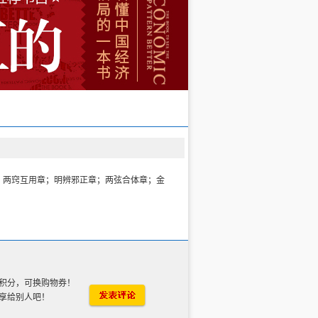
；两窍互用章；明辨邪正章；两弦合体章；金
积分，可换购物券！
享给别人吧！