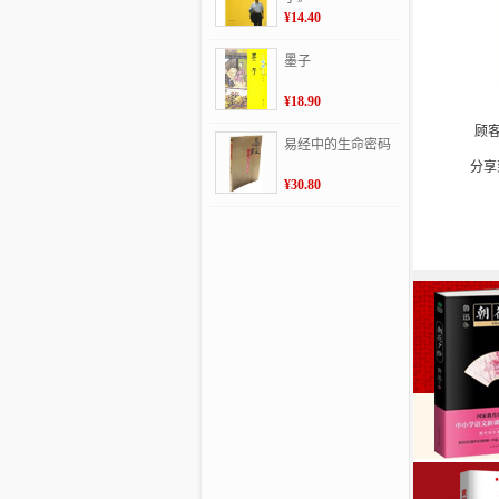
¥14.40
墨子
¥18.90
顾
易经中的生命密码
分享
¥30.80