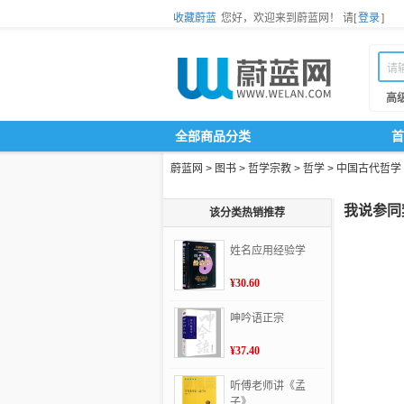
收藏蔚蓝
您好，欢迎来到蔚蓝网！
请[
登录
]
高
全部商品分类
首
蔚蓝网
>
图书
>
哲学宗教
>
哲学
>
中国古代哲学
我说参同
该分类热销推荐
姓名应用经验学
¥30.60
呻吟语正宗
¥37.40
听傅老师讲《孟
子》