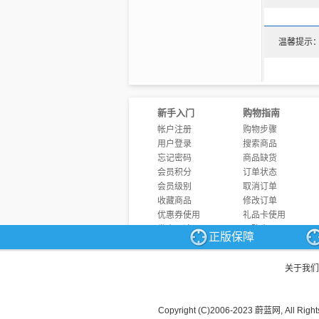
温馨提示
新手入门
购物指南
帐户注册
购物步骤
用户登录
搜索商品
忘记密码
商品缺货
会员积分
订单状态
会员级别
取消订单
收藏商品
修改订单
优惠券使用
礼品卡使用
发表评论
团购商品
正版保障
商品问答
发票制度
关于我们
Copyright (C)2006-2023 蔚蓝网, All Right