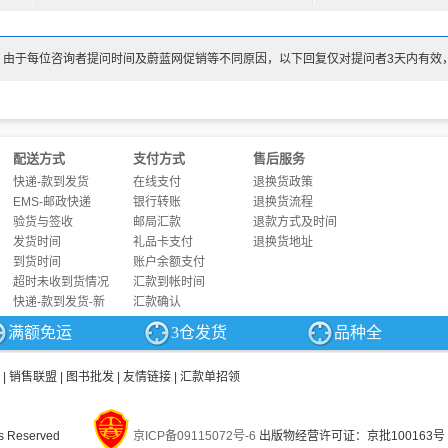
：由于每位咨询者提问时间及蔚蓝网促销等不同原因，以下回复仅对提问者3天内有效
配送方式
支付方式
售后服务
快递-款到发货
在线支付
退换货政策
EMS-邮政快递
银行转账
退换货流程
验货与签收
邮局汇款
退款方式及时间
发货时间
礼品卡支付
退换货地址
到货时间
账户余额支付
超时未收到货情况
汇款到帐时间
快递-款到发货-新
汇款确认
满额免运
3仓发货
品种全
|
销售联盟
|
图书批发
|
友情链接
|
汇款单招领
s Reserved
京ICP备09115072号-6
出版物经营许可证：京批100163号