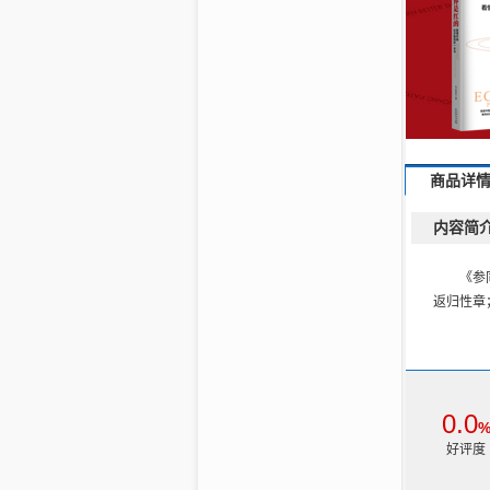
商品详
内容简
《参
返归性章
0.0
好评度