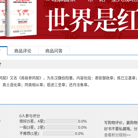
情
商品评论
商品问答
介
同契》又名《周易参同契》，为东汉魏伯阳著。内容包括：君臣御政章；炼已立基章
；真土造化章；同类相从章；祖述三圣章；还丹法象章。
0人参与评分
%
很好(5星，4星):
0.0%
写购物评价，赢购物
一般(3星，2星):
0.0%
好书不要私藏哦，分
不推荐(1星):
0.0%
查看积分规则>>