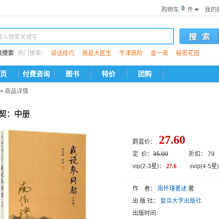
0
购物车
件
我的
级搜索
热门搜索：
说话技巧
我是大医生
牛津高阶
金一南
秘密花园
页
付费咨询
图书
特价
团购
>
商品详情
契：中册
27.60
蔚蓝价：
定 价：
35.00
折扣： 79
vip(2-3星)：
27.6
svip(4-5星)
作 者：
南怀瑾著述
著
出 版 社：
复旦大学出版社
出版时间：