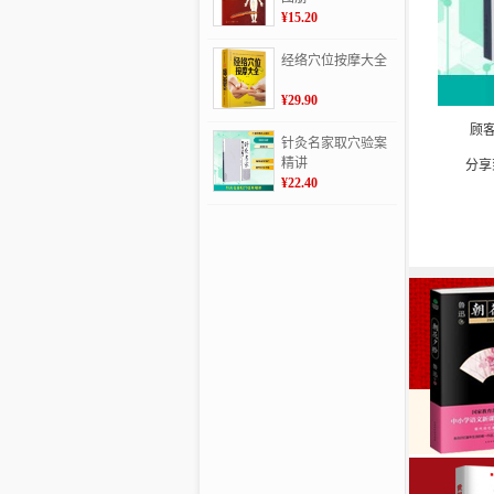
¥15.20
经络穴位按摩大全
¥29.90
顾
针灸名家取穴验案
精讲
分享
¥22.40