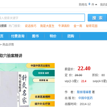
0
购物车
件
我的
级搜索
热门搜索：
说话技巧
我是大医生
牛津高阶
金一南
秘密花园
页
付费咨询
图书
特价
团购
>
商品详情
取穴验案精讲
22.40
蔚蓝价：
定 价：
28.00
折扣： 80
vip(2-3星)：
22.4
svip(4-5星)
作 者：
殷振瑾编著
著
出 版 社：
中国中医药
出版时间：
2014-12