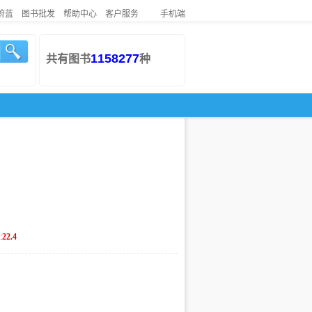
蔚蓝
图书批发
帮助中心
客户服务
手机端
1158277
共有图书
种
:
22.4