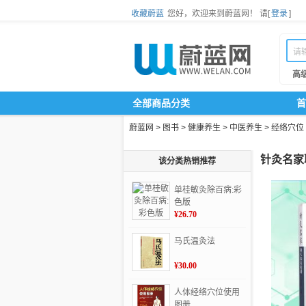
收藏蔚蓝
您好，欢迎来到蔚蓝网！
请[
登录
]
高
全部商品分类
首
蔚蓝网
>
图书
>
健康养生
>
中医养生
>
经络穴位
针灸名家
该分类热销推荐
单桂敏灸除百病:彩
色版
¥26.70
马氏温灸法
¥30.00
人体经络穴位使用
图册