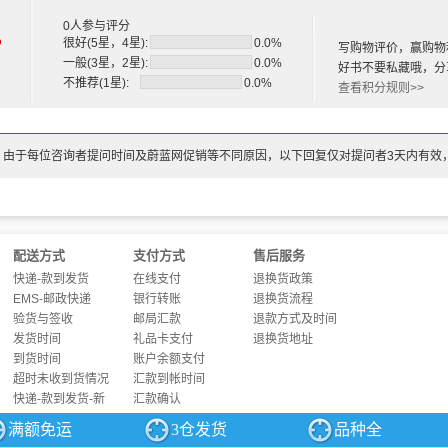
0人参与评分
%
很好(5星，4星):
0.0%
写购物评价，赢购物
一般(3星，2星):
0.0%
好书不要私藏哦，分
不推荐(1星):
0.0%
查看积分规则>>
：由于每位咨询者提问时间及蔚蓝网促销等不同原因，以下回复仅对提问者3天内有效
配送方式
支付方式
售后服务
快递-款到发货
在线支付
退换货政策
EMS-邮政快递
银行转账
退换货流程
验货与签收
邮局汇款
退款方式及时间
发货时间
礼品卡支付
退换货地址
到货时间
账户余额支付
超时未收到货情况
汇款到帐时间
快递-款到发货-新
汇款确认
满额免运
3仓发货
品种全