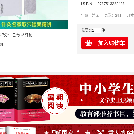
I S B N ：
9787513222488
字数：暂无 页数：291 开本
我要买
件
客评分：
已有0人评论
到：