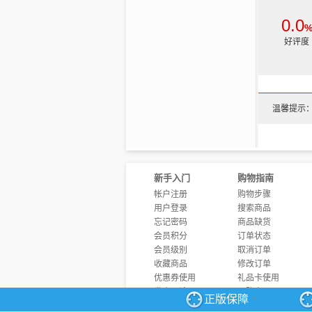
0.0
好评度
温馨提示
新手入门
购物指南
帐户注册
购物步骤
用户登录
搜索商品
忘记密码
商品缺货
会员积分
订单状态
会员级别
取消订单
收藏商品
修改订单
优惠券使用
礼品卡使用
发表评论
团购商品
正版保障
商品问答
发票制度