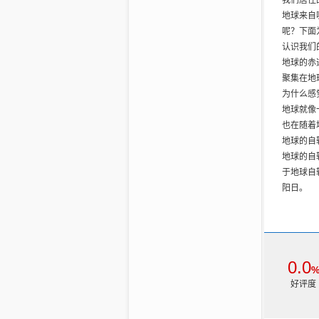
我们居住
春季可观
地球来自
夏季可观
呢？下面
秋季可观
认识我们
冬季可观
地球的赤
人类对宇
聚集在地
从热气球
为什么感
太空的交
地球就像
多用途人
也在随着
人类在太
地球的自
从望远镜
地球的自
航天运载
于地球自
太空圆梦
阳日。
太空人的
0.0
好评度