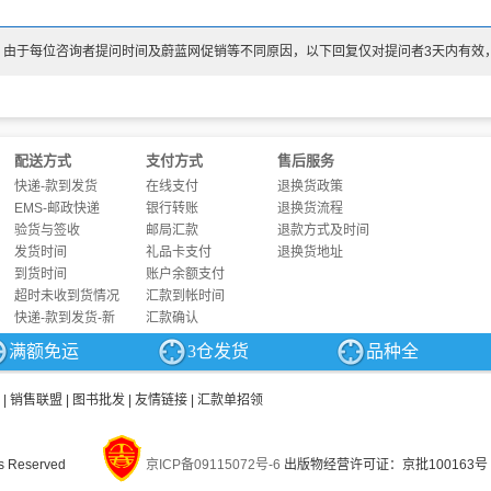
：由于每位咨询者提问时间及蔚蓝网促销等不同原因，以下回复仅对提问者3天内有效
配送方式
支付方式
售后服务
快递-款到发货
在线支付
退换货政策
EMS-邮政快递
银行转账
退换货流程
验货与签收
邮局汇款
退款方式及时间
发货时间
礼品卡支付
退换货地址
到货时间
账户余额支付
超时未收到货情况
汇款到帐时间
快递-款到发货-新
汇款确认
满额免运
3仓发货
品种全
|
销售联盟
|
图书批发
|
友情链接
|
汇款单招领
s Reserved
京ICP备09115072号-6
出版物经营许可证：京批100163号