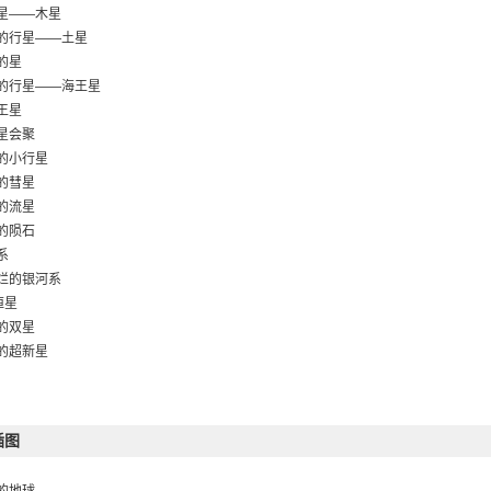
星——木星
的行星——土星
的星
的行星——海王星
王星
星会聚
的小行星
的彗星
的流星
的陨石
系
烂的银河系
恒星
的双星
的超新星
隐形魔怪——黑洞
尘埃
——星云
插图
的星系
8个星座