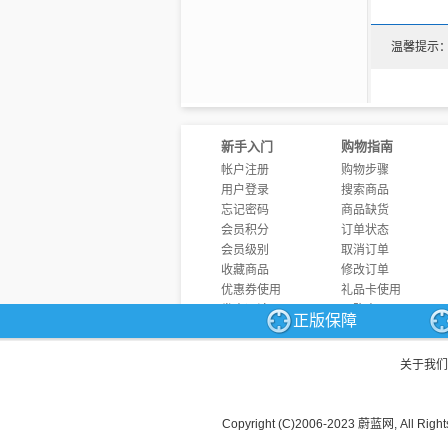
温馨提示
新手入门
购物指南
帐户注册
购物步骤
用户登录
搜索商品
忘记密码
商品缺货
会员积分
订单状态
会员级别
取消订单
收藏商品
修改订单
优惠券使用
礼品卡使用
发表评论
团购商品
正版保障
商品问答
发票制度
关于我们
Copyright (C)2006-2023 蔚蓝网, All Right