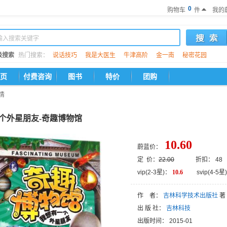
0
购物车
件
我的
级搜索
热门搜索：
说话技巧
我是大医生
牛津高阶
金一南
秘密花园
页
付费咨询
图书
特价
团购
情
个外星朋友-奇趣博物馆
10.60
蔚蓝价：
定 价：
22.00
折扣： 48
vip(2-3星)：
10.6
svip(4-5星)
作 者：
吉林科学技术出版社
著
出 版 社：
吉林科技
出版时间：
2015-01