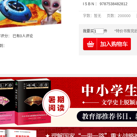
I S B N ：
9787538482812
字数：暂无 页数：200000
我要买
件
*特价书售完
客评分：
已有0人评论
到：