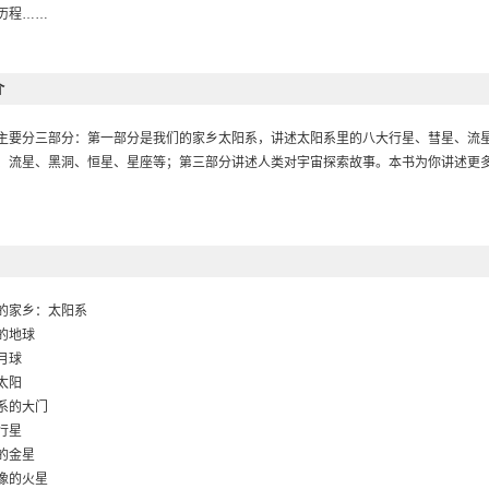
历程……
介
主要分三部分：第一部分是我们的家乡太阳系，讲述太阳系里的八大行星、彗星、流
、流星、黑洞、恒星、星座等；第三部分讲述人类对宇宙探索故事。本书为你讲述更
的家乡：太阳系
的地球
月球
太阳
系的大门
行星
的金星
像的火星