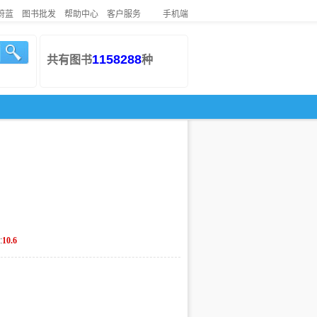
蔚蓝
图书批发
帮助中心
客户服务
手机端
1158288
共有图书
种
:
10.6