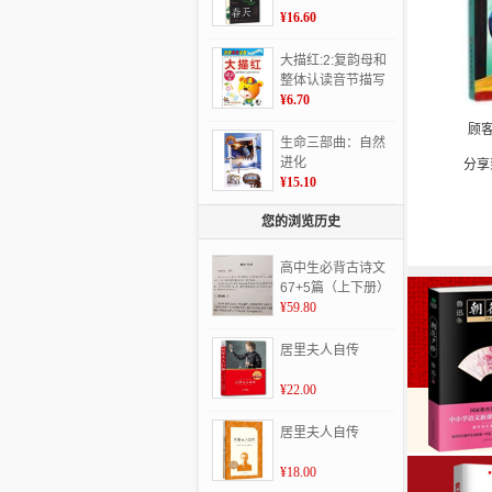
¥16.60
大描红:2:复韵母和
整体认读音节描写
练习:拼音
¥6.70
顾
生命三部曲：自然
进化
分享
¥15.10
您的浏览历史
高中生必背古诗文
67+5篇（上下册）
（高中生必备 根据
¥59.80
教育部统编高中语
文教材、《普通高
居里夫人自传
中语文课程标准》
编写 含文言文32
¥22.00
篇，诗词曲40）
居里夫人自传
¥18.00