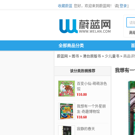
收藏蔚蓝
您好，欢迎来到蔚蓝网！
请[
登录
]
高
全部商品分类
首
蔚蓝网
>
图书
>
港台原版书
>
少儿童书
>
商品详
我想有一
该分类热销推荐
百变小仙-萌萌涂色
馆
¥10.80
我想有一个外星朋
友-奇趣博物馆
¥10.60
寂静的春天