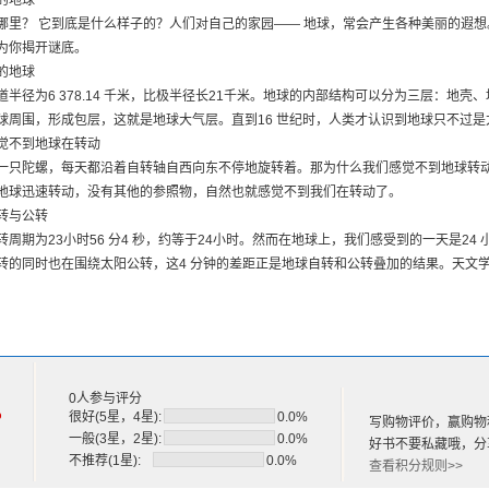
的地球
察的星座
哪里？ 它到底是什么样子的？人们对自己的家园—— 地球，常会产生各种美丽的遐
察的星座
为你揭开谜底。
察的星座
的地球
察的星座
道半径为6 378.14 千米，比极半径长21千米。地球的内部结构可以分为三层：地
宙的探索
球周围，形成包层，这就是地球大气层。直到16 世纪时，人类才认识到地球只不过
开始的飞天梦想
觉不到地球在转动
通工具——航天飞机
一只陀螺，每天都沿着自转轴自西向东不停地旋转着。那为什么我们感觉不到地球转
造卫星
地球迅速转动，没有其他的参照物，自然也就感觉不到我们在转动了。
空的基地
转与公转
到红外空间观测台
转周期为23小时56 分4 秒，约等于24小时。然而在地球上，我们感受到的一天是2
火箭在中国腾飞
转的同时也在围绕太阳公转，这4 分钟的差距正是地球自转和公转叠加的结果。天文学
——“神七”上天
生活
0人参与评分
%
很好(5星，4星):
0.0%
写购物评价，赢购物
一般(3星，2星):
0.0%
好书不要私藏哦，分
不推荐(1星):
0.0%
查看积分规则>>