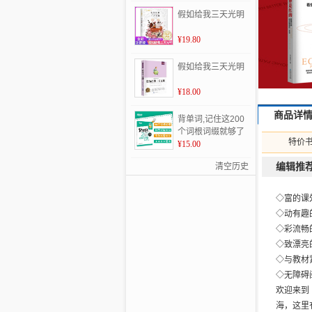
假如给我三天光明
¥19.80
假如给我三天光明
¥18.00
商品详
背单词,记住这200
个词根词缀就够了
特价
¥15.00
编辑推
清空历史
◇富的课
◇动有趣
◇彩流畅
◇致漂亮
◇与教材
◇无障碍
欢迎来到
海，这里