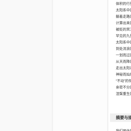
体积的行
太阳系中
躺着走路
计算出来
被贬的冥
罕见的九
太阳系中
到处流浪
一划而过
从天而降
走出太阳
神秘而灿
“不动”的
亲密不分
涅槃重生
宇宙中的
认识宇宙
云雾天体
摘要与
千姿百态
瞩目的8