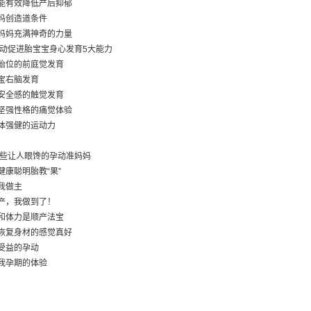
能有效降低产后抑郁
妈创造道条件
妈妈充满神奇的力量
运动促进胎宝宝身心发育5大能力
胎位的前庭觉发育
宝右脑发育
安全感的触觉发育
坚强性格的痛觉体验
体强健的运动力
那些让人眼馋的孕动准妈妈
健康聪明胎教“果”
我做主
产，我做到了！
和体力是顺产法宝
恢复身材的感觉真好
受益的孕动
我孕期的体验
孕期运动怎么做
准妈妈的身体特点
发育特点