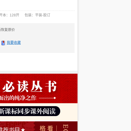
开本：128开 包装：平装-胶订
后恢复原价
我要收藏