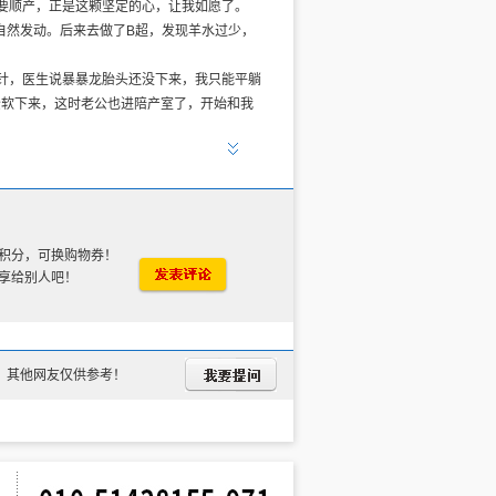
想要顺产，正是这颗坚定的心，让我如愿了。
自然发动。后来去做了B超，发现羊水过少，
产针，医生说暴暴龙胎头还没下来，我只能平躺
松软下来，这时老公也进陪产室了，开始和我
令。宫缩越来越频繁，深呼吸的频率也越来越
停地站立坐下走动，老公还在不停念着呼吸法
要有更加频繁痛苦的阵痛。我内心的小宇宙爆
我躺在他怀里，每一次宫缩来临我都用腹部力
积分，可换购物券！
汗，老公心疼
享给别人吧！
，其他网友仅供参考！