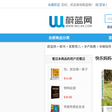
收藏蔚蓝
您好，欢迎来到蔚蓝网！
请[
登录
]
高
全部商品分类
首
蔚蓝网
>
图书
>
家教育儿
>
孕产胎教
>
孕期指导
快乐妈妈
看过本商品的用户还看过
怕，就会输一辈子
¥14.40
物种起源
¥30.60
奇葩奇葩处处哀