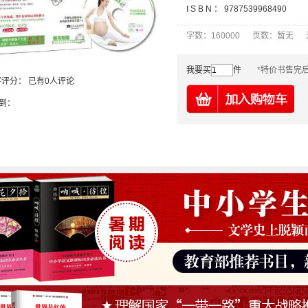
I S B N ：
9787539968490
字数：160000 页数：暂无 
我要买
件
*特价书售完
客评分：
已有0人评论
到：