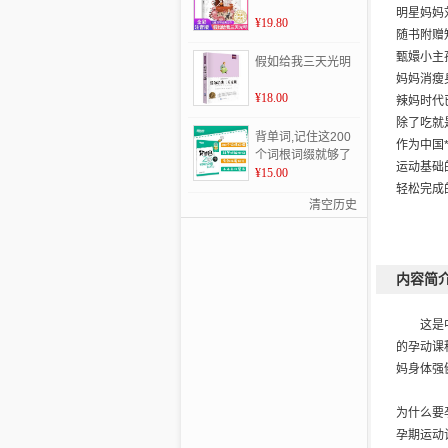
明星妈妈
¥19.80
随书附赠
甄嬛小主
假如给我三天光明
妈妈消瘦
¥18.00
辣妈时代
除了吃就
背单词,记住这200
作为中国
个词根词缀就够了
运动基础
¥15.00
轻松完成
清空历史
内容简
这是
的孕动课
妈身体强
为什么要
孕期运动