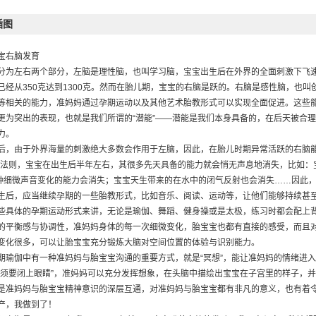
动原则
插图
动基础的准妈妈这样做
动基础的准妈妈这样做
宝右脑发育
食要点
分为左右两个部分，左脑是理性脑，也叫学习脑，宝宝出生后在外界的全面刺激下飞
孕中期，以舒服为主
已经从350克达到1300克。然而在胎儿期，宝宝的右脑是跃的。右脑是感性脑，也
身体特点
等相关的能力，准妈妈通过孕期运动以及其他艺术胎教形式可以实现全面促进。这些
发育特点
更为突出的表现，也就是我们所谓的“潜能”——潜能是我们本身具备的，在后天被合
动原则
力。
动基础的妈妈这样做
后，由于外界海量的刺激绝大多数会作用于左脑，因此，在胎儿时期异常活跃的右脑能
动基础的妈妈这样做
长法则，宝宝在出生后半年左右，其很多先天具备的能力就会悄无声息地消失，比如：
食要点
多种细微声音变化的能力会消失；宝宝天生带来的在水中的闭气反射也会消失……因此
孕晚期，以柔和为主
生后，应当继续孕期的一些胎教形式，比如音乐、阅读、运动等，让他们能够持续甚
身体特点
些具体的孕期运动形式来讲，无论是瑜伽、舞蹈、健身操或是太极，练习时都会配上
发育特点
的平衡感与协调性，准妈妈身体的每一次细微变化，胎宝宝也都有直接的感受，而且
动原则
变化很多，可以让胎宝宝充分锻炼大脑对空间位置的体验与识别能力。
动基础的妈妈这样做
期瑜伽中有一种准妈妈与胎宝宝沟通的重要方式，就是“冥想”，能让准妈妈的情绪进
动基础的妈妈这样做
必须要闭上眼睛”，准妈妈可以充分发挥想象，在头脑中描绘出宝宝在子宫里的样子，
食要点
是准妈妈与胎宝宝精神意识的深层互通，对准妈妈与胎宝宝都有非凡的意义，也有着
产，我做到了！
0种孕期运动利弊大揭底