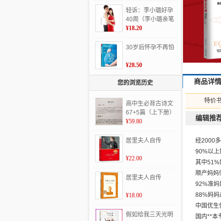
轻诉：李小璐好孕
40周（李小璐亲笔
作品讲述自己生产
¥18.20
月子恢复过程，220
张次公开照片传递
30岁后怀孕不再怕
美好正能量。）
¥28.50
商品详
您的浏览历史
特价
高中生必背古诗文
67+5篇（上下册）
编辑推
（高中生必备 根据
¥59.80
教育部统编高中语
文教材、《普通高
居里夫人自传
经200
中语文课程标准》
90%以
编写 含文言文32
¥22.00
其中51
篇，诗词曲40）
顺产妈妈
居里夫人自传
92%准
88%妈
¥18.00
中国优生
假如给我三天光明
国内**