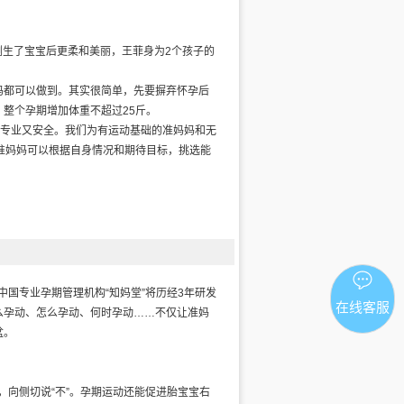
琍生了宝宝后更柔和美丽，王菲身为2个孩子的
。
妈都可以做到。其实很简单，先要摒弃怀孕后
整个孕期增加体重不超过25斤。
*专业又安全。我们为有运动基础的准妈妈和无
准妈妈可以根据自身情况和期待目标，挑选能
国专业孕期管理机构“知妈堂”将历经3年研发
在线客服
么孕动、怎么孕动、何时孕动……不仅让准妈
盆。
，向侧切说“不”。孕期运动还能促进胎宝宝右