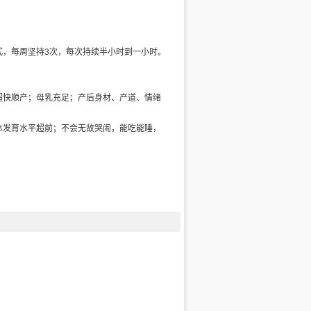
式，每周坚持3次，每次持续半小时到一小时。
超快顺产；母乳充足；产后身材、产道、情绪
体发育水平超前；不会无故哭闹，能吃能睡，