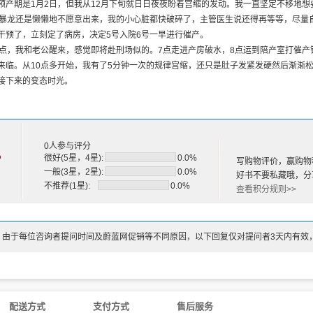
预产期是1月2日，但我从12月下旬就日日夜夜盼着宫缩的发动。我一直坚定不移地
暴暴龙还是懒懒地不愿意出来，我的小心脏都快破碎了，主管医生说还得再等等，尽量
干预了，立刻定了病房，决定5号入院6号一早进行催产。
6点，我和老公醒来，感觉即将赴刑场似的。7点走进产房破水，8点运到陪产室打催
来临。从10点多开始，我有了5分钟一次的规律宫缩，还只是肚子发紧发硬然后渐渐
行车
接下来的变态时光。
到越来越疼，老公开始帮我一起呼吸减痛，吸234吐234，每次宫缩老公在一边喊口
不说的是，还真的很有缓解疼痛的效果。
、健身操
始，我正式有了被火车碾过的感觉，而且是一分钟一辆高铁。人根本无法躺着，只能不
气功——五禽戏
但我根本跟不上。14点左右，大夫竟然说宫缩力度不够，还要加催产素，也就意味着
格尔运动
0人参与评分
%
想不能就这样坐以待毙，我要主动发力，不能再加快滴催产素了。老公搂着我的腰，
很好(5星，4星):
0.0%
写购物评价，赢购物
一般(3星，2星):
0.0%
下顶（类似你便秘了一年需要挤出大便的感觉）。这一个小时我撑得脸色惨白满头大
好书不要私藏哦，分
准妈妈道的37个运动胎教小问题
不推荐(1星):
0.0%
查看积分规则>>
妈练习瑜伽安全吗？
哪些瑜伽不能练习？
有运动基础的准妈妈可以练习瑜伽吗？
：由于每位咨询者提问时间及蔚蓝网促销等不同原因，以下回复仅对提问者3天内有效
完瑜伽感到腿酸，正常吗？
么要练习山式站姿？
体很僵硬，能练习瑜伽吗？
什么练完瑜伽总想上厕所？
水肿了能运动吗？
配送方式
支付方式
售后服务