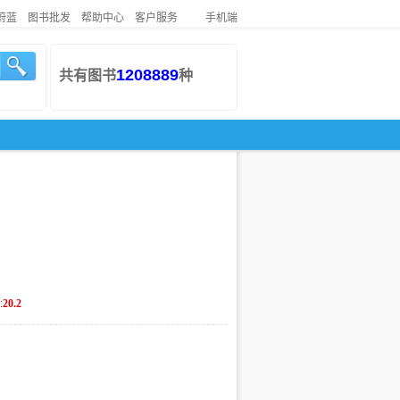
蔚蓝
图书批发
帮助中心
客户服务
手机端
1208889
共有图书
种
:
20.2