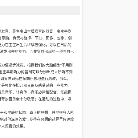
速发育，是宝宝出生后发育的器官，宝宝半岁
叫创意脑，负责与旋律、节拍、图像、想象、创
能力在宝宝出生后继续被强化，可以在日后的
理激发出来的能力，而非突然出现的一种与自己
力便逐步减弱。根据我们的大脑细胞“不用则
宝宝早期听力的音阈可以分辨出成人所听不到
，如果准妈妈在孕期积极地进行胎教，那么，
至是强化在胎儿期具备及感受过的一些能力。
背景音乐，让身体与音乐旋律相配合，既能提
对背景音乐会十分敏感；在运动的过程中，准
入平和宁静的状态。真正的冥想，并非很多人所
并把对他深深的爱与期待在冥想的过程里传达给
令人惊喜的效果。