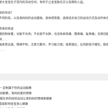
增大宝宝在子宫内的活动空间，有利于让宝宝胎位正以及顺利入盆。
效的孕动？
不同阶段，以及准妈妈的运动基础、身体感受度，选择适合自己的运动方式及动作体
带来的奇迹
理控制体重，长胎不长肉；不长斑不水肿，也没有肩背痛、髋骨痛、耻骨痛；无侧切
快……
脑发育迅速，情绪平和，注意力集中，学习能力强；体质强壮，比同龄孩子硬实，肢
……
一 定制属于你的运动胎教
运动胎教，准妈妈爱的馈赠
幸福生命的经验
运动让准妈妈的情绪更健康
直接影响宝宝身心健康