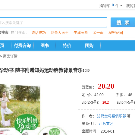
0
购物车
件
我的
级搜索
热门搜索：
说话技巧
我是大医生
牛津高阶
金一南
秘密花园
页
付费咨询
图书
特价
团购
>
商品详情
孕动书-随书附赠知妈运动胎教背景音乐CD
20.20
蔚蓝价：
定 价：
42.00
折扣： 48
vip(2-3星)：
20.2
svip(4-5星)
作 者：
知妈堂母婴俱乐部
著
出 版 社：
江苏文艺
出版时间：
2014-01