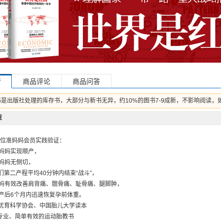
情
商品评论
商品问答
书是出版社处理的库存书，大部分与新书无异，约10%的图书7-9成新，不影响阅读，
荐
0多位准妈妈会员实践验证：
上妈妈实现顺产，
%妈妈无侧切，
们第二产程平均40分钟内结束“战斗”，
妈妈有效改善肩背痛、髋骨痛、耻骨痛、腿脚肿，
妈产后6个月内迅速恢复孕前体重。
优育科学协会、中国胎儿大学读本
本专业、简单有效的运动胎教书