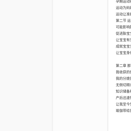
孕期运动
运动为妈
运动让准
第二节 
可能影响
促进胎宝
让宝宝有
成就宝宝
让宝宝身
第二章 
我收获的
我的分娩
无侧切顺
知识储备
产后迅速
让我至今
瑜伽带给
第三章 
胎宝宝的