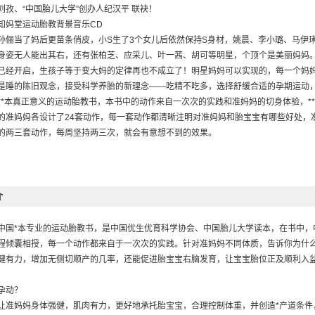
刘孜、“中国胎儿大学”创办人纪汉平 联袂！
知妈堂运动胎教背景音乐CD
孙俪当了妈后更苗条俏皮，小S生了3个女儿后依然保持S身材，姚晨、李小璐、马伊
身姿无人能出其右，还有张柏芝、应采儿、叶一茜、胡可等明星，个顶个是美丽妈妈
已经开启，生孩子等于变大妈的定律再也不成立了！明星妈妈可以实现的，每一个妈
是睡的陈旧观念，接受科学养胎的新理念——吃精不吃多，选择舒缓合适的孕期运动，
**本真正意义的运动胎教书，本书中的动作来自一次次的实践和准妈妈的切身体验，*
的准妈妈各设计了24套动作，每一套动作都清晰注明对准妈妈和胎宝宝有哪些好处，
的两三套动作，每周坚持两三次，就会有意想不到的效果。
介
中国*本专业的运动胎教书，是中国优生优育科学协会、中国胎儿大学读本，在书中，中
程倾囊相授，每一个动作都来自于一次次的实践。针对准妈妈不同体质，告诉你为什
健有力，增加无侧切顺产的几率，还能促进胎宝宝右脑发育，让宝宝胎位正及顺利入
孕动？
让准妈妈身体强健，肌肉有力，更好地承托胎宝宝，合理控制体重，并创造*产道条件