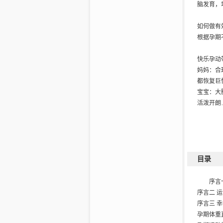
脑发育，
如何做有
根据孕期
快乐孕动
妈妈：合
都恢复巨
宝宝：大
活泼开朗
目录
序言
序言二 
序言三 
孕期体重