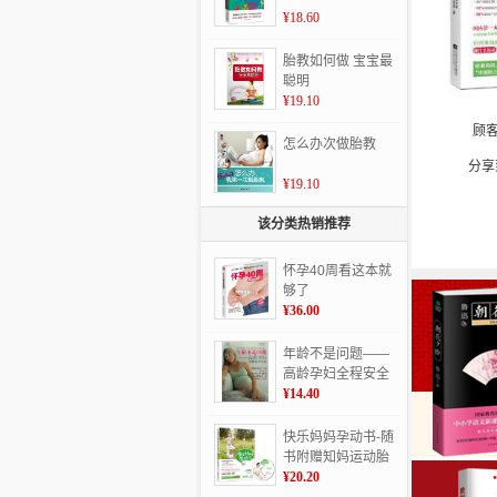
¥18.60
胎教如何做 宝宝最
聪明
¥19.10
顾
怎么办次做胎教
分享
¥19.10
该分类热销推荐
怀孕40周看这本就
够了
¥36.00
年龄不是问题——
高龄孕妇全程安全
手册
¥14.40
快乐妈妈孕动书-随
书附赠知妈运动胎
教背景音乐CD
¥20.20