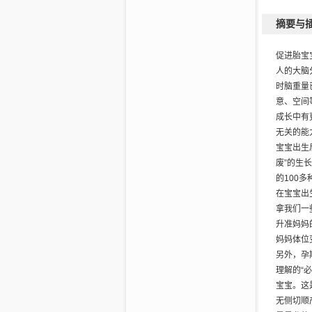
孕早期运
摘要与
孕前无运
孕前有运
促进胎宝
孕早期饮
人的大脑
第二节 
时脑重量
准妈妈的
意、空间
胎宝宝的
成长中有
孕中期运
无关的能
孕前无运
宝宝出生
孕前有运
废”的生
孕中期饮
的100
第三节 
在宝宝出
准妈妈的
拿我们一
胎宝宝的
升准妈妈
孕晚期运
妈妈体位
孕前无运
另外，孕
孕前有运
理解的“
孕晚期饮
宝宝。这
无侧切顺
第四章1