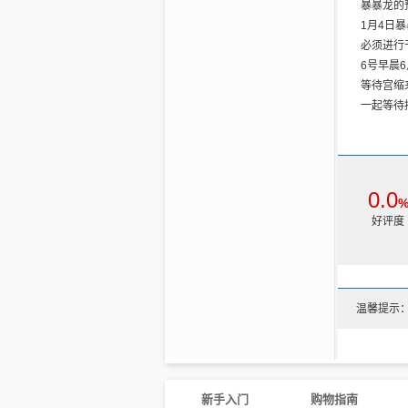
暴暴龙的
1. 散步
1月4日
2. 慢跑
必须进行
3. 爬楼梯
6号早晨
4. 分娩球
等待宫缩
5. 骑自
一起等待
6. 游泳
我逐渐感
7. 瑜伽
高，不得
8. 舞蹈
12点开
9. 养生
的口号，
10. 凯
0.0
发了，心
好评度
量不断往
第五章 
1. 准妈
2. 孕期
3. 没
温馨提示
4. 练
5. 为什
6. 身
7. 为
8. 身体
新手入门
购物指南