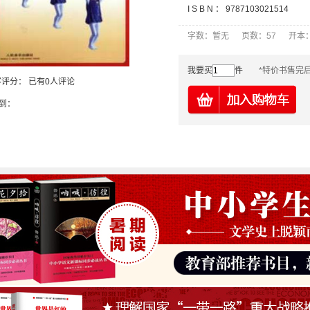
I S B N ：
9787103021514
字数：暂无 页数：57 开本
我要买
件
*特价书售完
客评分：
已有0人评论
到：