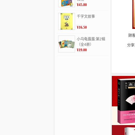
¥45.80
千字文故事
¥16.50
顾
小乌龟露露:第2辑
（全4册）
分享
¥19.00