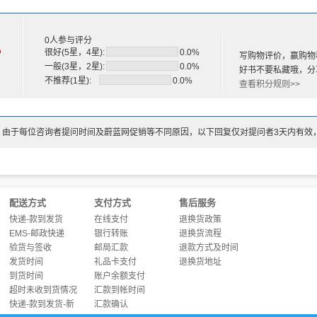
0人参与评分
%
很好(5星，4星):
0.0%
写购物评价，赢购物
一般(3星，2星):
0.0%
好书不要私藏哦，分
不推荐(1星):
0.0%
查看积分规则>>
：由于每位咨询者提问时间及蔚蓝网促销等不同原因，以下回复仅对提问者3天内有效
配送方式
支付方式
售后服务
快递-款到发货
在线支付
退换货政策
EMS-邮政快递
银行转账
退换货流程
验货与签收
邮局汇款
退款方式及时间
发货时间
礼品卡支付
退换货地址
到货时间
账户余额支付
超时未收到货情况
汇款到帐时间
快递-款到发货-新
汇款确认