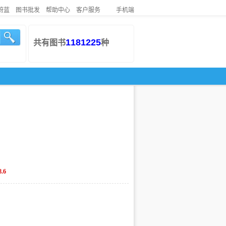
蔚蓝
图书批发
帮助中心
客户服务
手机端
1181225
共有图书
种
8.6