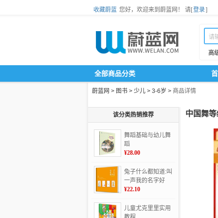
收藏蔚蓝
您好，欢迎来到蔚蓝网！
请[
登录
]
高
全部商品分类
首
蔚蓝网
>
图书
>
少儿
>
3-6岁
>
商品详情
中国舞等级考试
该分类热销推荐
舞蹈基础与幼儿舞
蹈
¥28.00
兔子什么都知道:叫
一声我的名字好
吗？
¥22.10
儿童尤克里里实用
教程