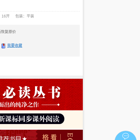
：16开 包装：平装
后恢复原价
我要收藏