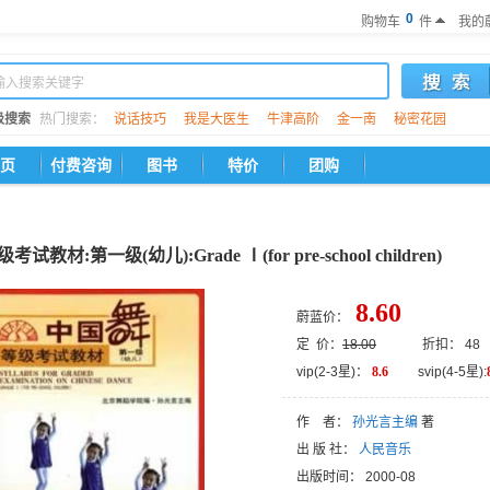
0
购物车
件
我的
级搜索
热门搜索：
说话技巧
我是大医生
牛津高阶
金一南
秘密花园
页
付费咨询
图书
特价
团购
教材:第一级(幼儿):Grade Ⅰ(for pre-school children)
8.60
蔚蓝价：
定 价：
18.00
折扣： 48
vip(2-3星)：
8.6
svip(4-5星):
作 者：
孙光言主编
著
出 版 社：
人民音乐
出版时间：
2000-08