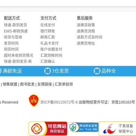
配送方式
支付方式
售后服务
快递-款到发货
在线支付
退换货政策
EMS-邮政快递
银行转账
退换货流程
验货与签收
邮局汇款
退款方式及时间
发货时间
礼品卡支付
退换货地址
到货时间
账户余额支付
超时未收到货情况
汇款到帐时间
快递-款到发货-新
汇款确认
满额免运
3仓发货
品种全
|
销售联盟
|
图书批发
|
友情链接
|
汇款单招领
s Reserved
京ICP备09115072号-6
出版物经营许可证：京批100163号