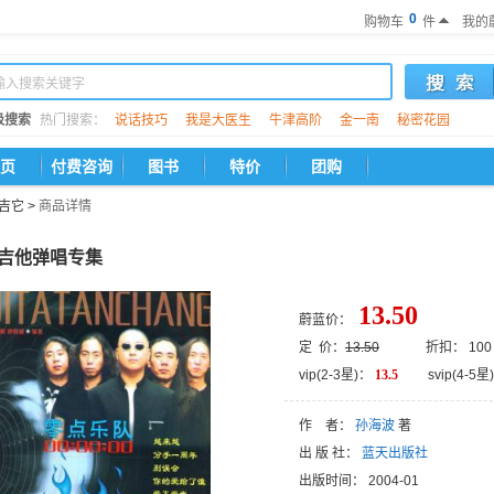
0
购物车
件
我的
级搜索
热门搜索：
说话技巧
我是大医生
牛津高阶
金一南
秘密花园
页
付费咨询
图书
特价
团购
吉它
>
商品详情
吉他弹唱专集
13.50
蔚蓝价：
定 价：
13.50
折扣： 100
vip(2-3星)：
13.5
svip(4-5星)
作 者：
孙海波
著
出 版 社：
蓝天出版社
出版时间：
2004-01