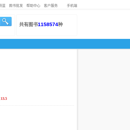
蔚蓝
图书批发
帮助中心
客户服务
手机端
1158574
共有图书
种
:
13.5