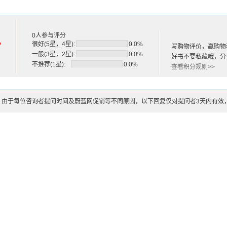
刑法论证方法运用中的主要制约因素
从注重“证实”到强化“证伪”
文献
0人参与评分
%
很好(5星，4星):
0.0%
写购物评价，赢购物
一般(3星，2星):
0.0%
好书不要私藏哦，分
不推荐(1星):
0.0%
查看积分规则>>
：由于每位咨询者提问时间及蔚蓝网促销等不同原因，以下回复仅对提问者3天内有效