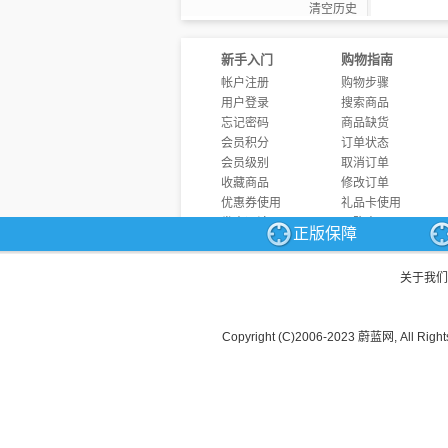
清空历史
新手入门
购物指南
帐户注册
购物步骤
用户登录
搜索商品
忘记密码
商品缺货
会员积分
订单状态
会员级别
取消订单
收藏商品
修改订单
优惠券使用
礼品卡使用
发表评论
团购商品
正版保障
商品问答
发票制度
关于我们
Copyright (C)2006-2023 蔚蓝网, All Right