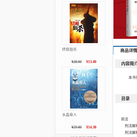
终极狙杀
商品详
¥28.00
¥13.40
内容简
本书
目录
水晶骨人
前言
刑法解
¥29.80
¥14.30
刑法解