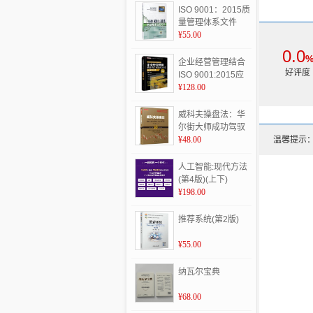
第二节 
ISO 9001：2015质
第三节 
量管理体系文件
主要参考
¥55.00
后记
0.0
企业经营管理结合
好评度
ISO 9001:2015应
用实务:管理典藏钻
¥128.00
石版
威科夫操盘法：华
尔街大师成功驾驭
市场超过95年的秘
¥48.00
温馨提示
技
人工智能:现代方法
(第4版)(上下)
¥198.00
推荐系统(第2版)
¥55.00
纳瓦尔宝典
¥68.00