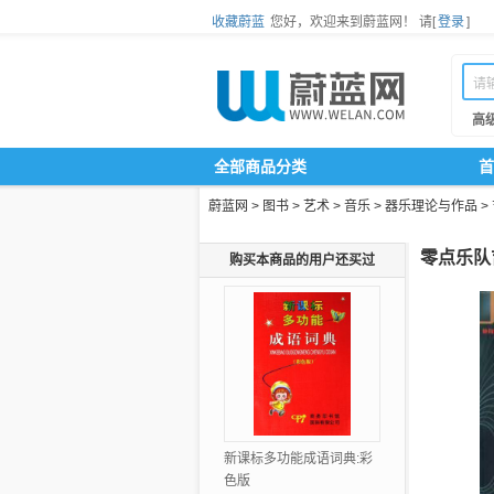
收藏蔚蓝
您好，欢迎来到蔚蓝网！
请[
登录
]
高
全部商品分类
首
蔚蓝网
>
图书
>
艺术
>
音乐
>
器乐理论与作品
>
零点乐队
购买本商品的用户还买过
新课标多功能成语词典:彩
色版