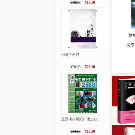
¥38.00
¥17.50
顾
分享
纪录片创作
¥28.00
¥22.10
流行毛衣编织广场2588
¥33.80
¥16.20