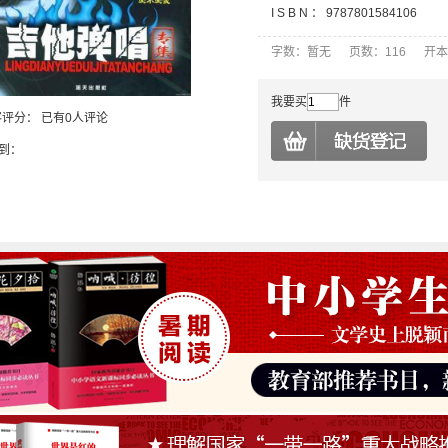
I S B N ：
9787801584106
字数：暂无 页数：116 开本
我要买
件
客评分：
已有0人评论
到：