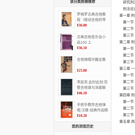
该分类热销推荐
研究刑
刑法论证
罗梅罗古典吉他教
第一章 
程（拨动吉他的琴
第一节
弦，跟随吉他大师
¥36.00
第二节 
罗梅罗学习古典吉
第三节 
他）
古典吉他音乐会小
第二章 
品100 上
¥36.10
第一节 
第二节 
吉他弹唱许巍全集
第三节 
第三章 
¥25.00
第一节 
第二节 
李延亮 此时此刻:完
整吉他谱与深度解
第三节 
析:total guitar tabs
¥46.10
第四章 
and depth analysis
第一节
手把手教你吉他弹
第二节 
唱:汪峰·经典作品精
第三节 
讲:3:史上最易懂的
¥18.20
DVD视频教程
第五章 
您的浏览历史
第一节 