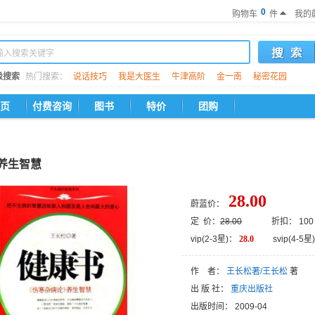
0
购物车
件
我的
级搜索
热门搜索：
说话技巧
我是大医生
牛津高阶
金一南
秘密花园
页
付费咨询
图书
特价
团购
>养生智慧
28.00
蔚蓝价：
定 价：
28.00
折扣： 100
vip(2-3星)：
28.0
svip(4-5星)
作 者：
王长松著/王长松
著
出 版 社：
重庆出版社
出版时间：
2009-04