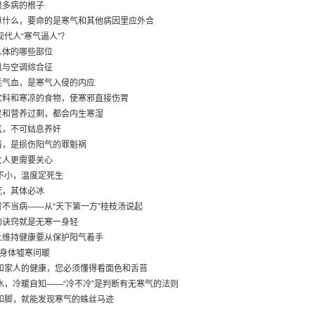
很多病的根子
算什么，要命的是寒气和其他病因里应外合
现代人“寒气逼人”？
人体的哪些部位
风与空调综合征
耗气血，是寒气入侵的内应
饮料和寒凉的食物，使寒邪直接伤胃
足和营养过剩，都会内生寒湿
气，不可姑息养奸
当，是损伤阳气的罪魁祸
女人更需要关心
事不小，温度定死生
死，其体必冰
冒不当病——从“天下第一方”桂枝汤说起
的诀窍就是无寒一身轻
上维持健康要从保护阳气着手
为身体嘘寒问暖
您和家人的健康，您必须懂得看面色和舌苔
饮水，冷暖自知——“冷不冷”是判断有无寒气的法则
手和脚，就能发现寒气的蛛丝马迹