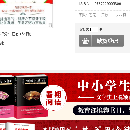
I S B N ：
9787229005306
字数：暂无 页数：11,222页
我要买
件
客评分：
已有0人评论
到：