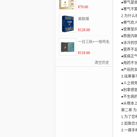
●寒气是
¥79.00
●寒气不
2.为什么
美联储
●寒气欢
●受寒受
¥128.00
●熬夜内
一日三秋+一地鸡毛
●冰冷的
●营养不
¥118.00
●疾病正
清空历史
●用药不
●产后的
3.祛寒
●人之将
●别拿感
●不生病
●从根本
第二章 
1.为了
2.如鱼
3.一摸