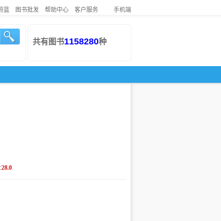
蔚蓝
图书批发
帮助中心
客户服务
手机端
1158280
共有图书
种
:
28.0