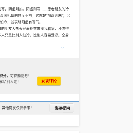
则寒，阴虚则热，阳虚则寒……患者朋友的冷
温煦机体的热度不够，这就是“阳虚则寒”；另
觉怕冷，就表明阳虚有寒气。
有的朋友大热天穿着棉衣来找我看病，还冻得
多人只是比别人怕冷，比别人容易受凉。全身
积分，可换购物券！
享给别人吧！
，其他网友仅供参考！