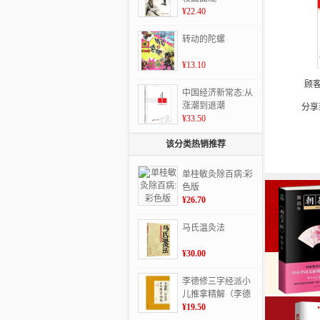
¥22.40
转动的陀螺
¥13.10
顾
中国经济新常态:从
涨潮到退潮
分享
¥33.50
该分类热销推荐
单桂敏灸除百病:彩
色版
¥26.70
马氏温灸法
¥30.00
李德修三字经派小
儿推拿精解（李德
修孙女李先晓的！
¥19.50