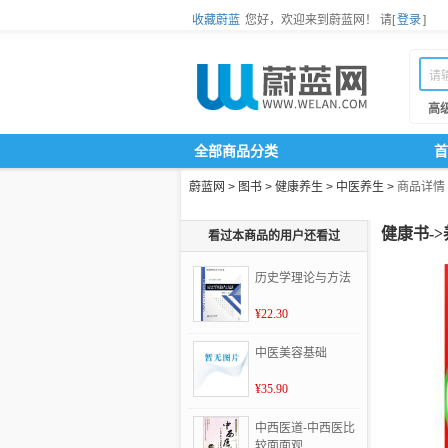
收藏蔚蓝
您好，欢迎来到蔚蓝网！
请[
登录
]
高
全部商品分类
首
蔚蓝网
>
图书
>
健康养生
>
中医养生
>
商品详情
健康书-
看过本商品的用户还看过
历史学理论与方法
¥22.30
中医美容基础
¥35.90
中西医道-中西医比
较面面观