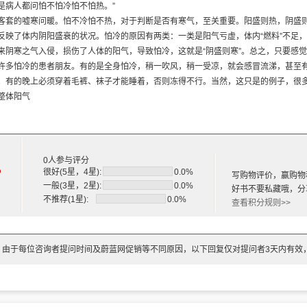
是病人都问怕不怕冷怕不怕热。”
杞，寿与天齐
客套的嘘寒问暖。怕不冷怕不热，对于判断是否有寒气，至关重要。阳盛则热，阴盛
影的止血神药——仙鹤草
反映了体内阴阳盛衰的状况。怕冷的原因有两类：一类是阳气亏虚，体内“燃料”不足，
颗枣，一生不显老
来阴寒之气入侵，损伤了人体的阳气，导致怕冷，这就是“阴盛则寒”。总之，只要感
以在治病中大显身手
许多怕冷的患者朋友。有的是全身怕冷，稍一吹风，稍一受凉，就会感冒流涕，甚至
么大补的美味谁能拒绝呢
。有的晚上必须穿着毛裤、袜子才能睡着，否则冻得不行。当然，这只是的例子，很
品——猪肝
整体阳气
钟情的家庭补血良方
叶饮
杞饮
粥
粥
0人参与评分
%
很好(5星，4星):
0.0%
参粥
写购物评价，赢购物
一般(3星，2星):
0.0%
好书不要私藏哦，分
脑羹
不推荐(1星):
0.0%
查看积分规则>>
豆蒸鲫鱼
枣汤
生
：由于每位咨询者提问时间及蔚蓝网促销等不同原因，以下回复仅对提问者3天内有效