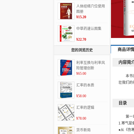
三字经派小儿推拿
百年长盛不衰的深
人体经络穴位使用
刻解读与经典珍
图册
藏！非物质文化遗
¥15.20
产传承代表作！）
中草药速认图集
¥22.70
商品详
您的浏览历史
内容简
利率互换与利率风
险管理创新
¥65.00
本书
壮我们的
汇率的本质
¥58.00
目录
汇率的逻辑
第一
¥78.00
1.寒气
●从《伤
货币新局