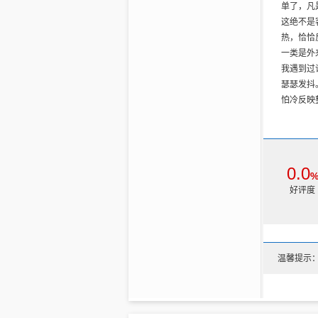
单了，凡
●常食枸
这绝不是
●立竿见
热，恰恰
●每天一
一类是外
●花生可
我遇到过
●羊肉这
瑟瑟发抖
●补血神
怕冷反映
4.一见
●姜糖苏
●五味枸
●黑芝麻
●枸杞叶
0.0
●黄芪人
好评度
●天麻猪
●花生小
●木耳红
●红枣花
温馨提示