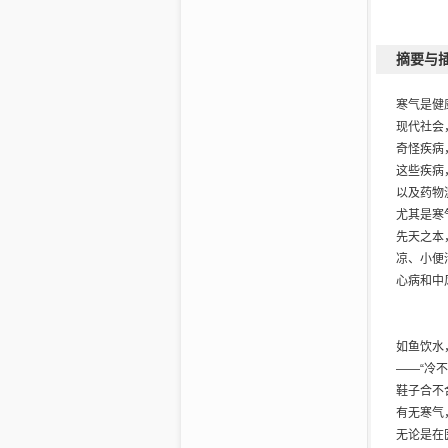
4.做贼
5.大小
6.阳气
摘要与
第三章 
1.气血
寒气是健
●气血决
现代社会
●气血不
奇怪疾病
●气血不
这些疾病
●揭秘引
以及药物
2.补足
尤其是寒
●温中健
先天之本
●益气健
凉、小便
●燥湿健
心病和中
●健脾养
●健脾开
●疏肝健
如鱼饮水
3.补血英
——“冷
●要健康
鞋子合不
●当归—
有无寒气
●黄芪—
无论是在
●紫丹参