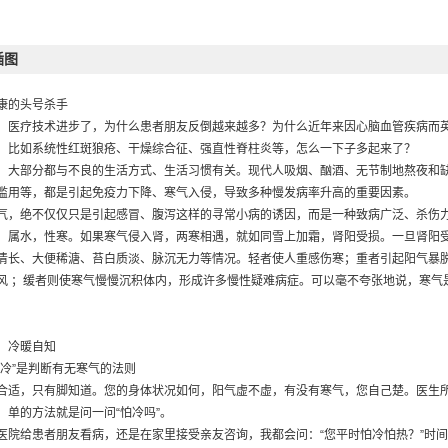
心虚，寒积发渴
便也是健康的晴雨表
虚不虚，梦中露玄机——奇特的析梦诊病法
插图
充实人体的气血之源
不足，寒气就会乘虚而入
康的头号杀手
定温度
，医疗技术进步了，为什么患者朋友反倒越来越多？为什么近年来因心脑血管疾病而
足必然导致风寒内侵
，比如系统性红斑狼疮、干燥综合征、强直性脊柱炎等，怎么一下子多起来了？
畅，会让体内的垃圾堆积如山
，大部分都与不良的生活方式、生活习惯有关。现代人吸烟、酗酒、无节制地熬夜和
起气血不足的五大因素
滥用等，都是引起免疫力下降、寒气入侵，导致多种慢发病率升高的重要因素。
气血从健脾开始
气，绝不仅仅只是引起感冒、腹泻这样的寻常小病的诱因，而是一种致病广泛、杀伤
脾
，属水，性寒。如果寒气侵入肾，两寒相遇，就如同雪上加霜，肾阳受损。一旦肾阳
脾
清长、大便稀溏、苔白质淡、脉沉无力等情况。轻者使人重感伤寒；重者引起阳气暴
脾
风 ；缓者则使寒气慢慢沉积体内，形成许多慢性疑难病症。可以毫不夸张地说，寒气
胃
胃
脾
，冷暖自知
雄
不冷”是判断有无寒气的法则
，喝驴汤——十全大补的阿胶
合适，只有脚知道。您的身体状况如何，阳气虚不虚，有没有寒气，您自己楚。医生
—每个家庭都该常备的大药
，单的方法就是问一问“怕冷吗”。
—真正属于老百姓的补药
医院给患者朋友看病，还是在家里接受亲友咨询，我都会问：“您平时怕冷怕热？”时间
——为全家老小保驾护航