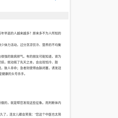
英年早逝的人越来越多？原来多不为人所知的
缺少体力活动，过分贪凉饮冷、营养的不均衡
力很强的致病邪气。有的朋友可能知道，肾为
受损，就动摇了先天之本，会出现怕冷、肢
脱，致人非命；急者则使得血脉闭塞，诱发冠
是健康的头号杀手。
所做的，就是帮您发现这些征象。而判断体内
久了，连女儿都会笑我：“您这个中医也太简